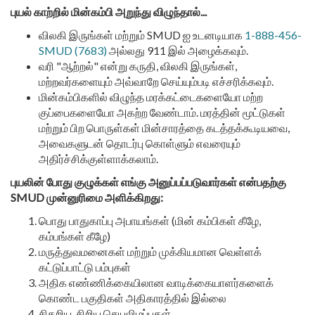
புயல் காற்றில் மின்கம்பி அறுந்து விழுந்தால்...
விலகி இருங்கள் மற்றும் SMUD ஐ உடனடியாக
1-888-456-
SMUD (7683)
அல்லது 911 இல் அழைக்கவும்.
வரி "ஆற்றல்" என்று கருதி, விலகி இருங்கள்,
மற்றவர்களையும் அவ்வாறே செய்யும்படி எச்சரிக்கவும்.
மின்கம்பிகளில் விழுந்த மரக்கட்டைகளையோ மற்ற
குப்பைகளையோ அகற்ற வேண்டாம். மரத்தின் மூட்டுகள்
மற்றும் பிற பொருள்கள் மின்சாரத்தை கடத்தக்கூடியவை,
அவைகளுடன் தொடர்பு கொள்ளும் எவரையும்
அதிர்ச்சிக்குள்ளாக்கலாம்.
புயலின் போது குழுக்கள் எங்கு அனுப்பப்படுவார்கள் என்பதற்கு
SMUD முன்னுரிமை அளிக்கிறது:
பொது பாதுகாப்பு அபாயங்கள் (மின் கம்பிகள் கீழே,
கம்பங்கள் கீழே)
மருத்துவமனைகள் மற்றும் முக்கியமான வெள்ளக்
கட்டுப்பாட்டு பம்புகள்
அதிக எண்ணிக்கையிலான வாடிக்கையாளர்களைக்
கொண்ட பகுதிகள் அதிகாரத்தில் இல்லை
சிதறிய, சிறிய செயலிழப்புகள்