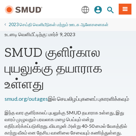
முக்கிய
உள்நுழையவும்
தளத் தேடல்
பட்டியல
உள்ளடக்கத்திற்கு
செல்க
English
2023 செய்தி வெளியீடுகள் மற்றும் ஊடக ஆலோசனைகள்
உடனடி வெளியீட்டிற்கு: மார்ச் 9, 2023
SMUD குளிர்கால
புயலுக்கு தயாராக
உள்ளது
smud.org/outages
இல் செயலிழப்புகளைப் புகாரளிக்கவும்
இந்த வார குளிர்காலப் புயலுக்கு SMUD தயாராக உள்ளது, இது
வாரம் முழுவதும் பரவலாக மழை பெய்யும் என்று
எதிர்பார்க்கப்படுகிறது. வியாழன் அன்று 40-50 மைல் வேகத்தில்
காற்று வீசும் என தேசிய வானிலை சேவையும் கணித்துள்ளது.