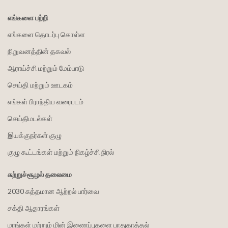
எங்களை பற்றி
எங்களை தொடர்பு கொள்ள
நிறுவனத்தின் தகவல்
ஆராய்ச்சி மற்றும் மேம்பாடு
செய்தி மற்றும் ஊடகம்
எங்கள் பிராந்திய வரைபடம்
செய்திமடல்கள்
இயக்குநர்கள் குழு
குழு கூட்டங்கள் மற்றும் நிகழ்ச்சி நிரல்
சுற்றுச்சூழல் தலைமை
2030 சுத்தமான ஆற்றல் பார்வை
சக்தி ஆதாரங்கள்
மரங்கள் மற்றும் மின் இணைப்புகளை பாதுகாத்தல்