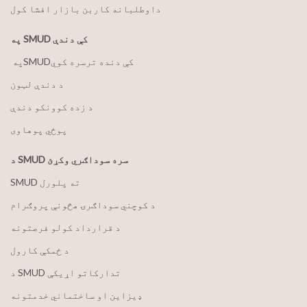
داوطلبانه کاربن بازار افشا کول
په SMUD کې دندې
په ‏‎SMUD‎‏ کې دنده ترسره کوي
د دندې لټون
د زده کوونکو دندې
پوځي پوهاوی
د SMUD سره سوداګري وکړئ
SMUD ته پلورل
د کوچني سوداګرۍ هڅونې پروګرام
د قرارداد کولو فرصتونه
د ځمکې کارول
د SMUD تدارکاتو اړیکې
ډیزاین او ساختماني خدمتونه