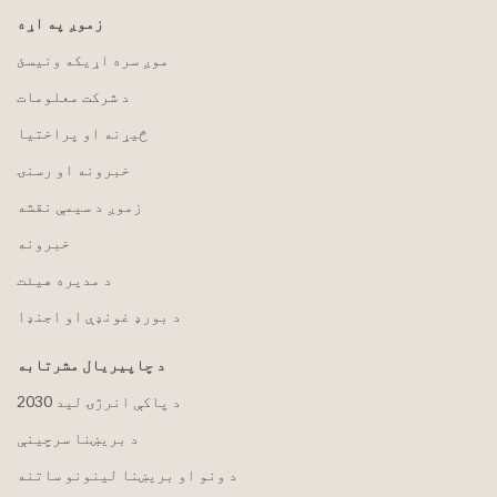
زموږ په اړه
موږ سره اړیکه ونیسئ
د شرکت معلومات
څیړنه او پراختیا
خبرونه او رسنۍ
زموږ د سیمې نقشه
خبرونه
د مدیره هیئت
د بورډ غونډې او اجنډا
د چاپیریال مشرتابه
2030 د پاکې انرژۍ لید
د بریښنا سرچینې
د ونو او بریښنا لینونو ساتنه