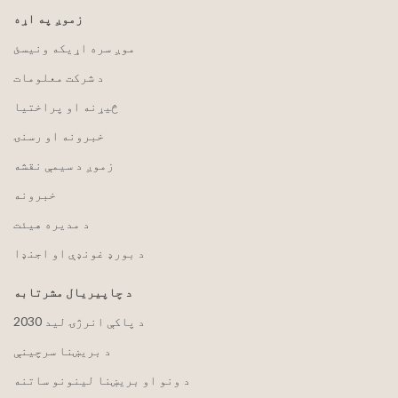
زموږ په اړه
موږ سره اړیکه ونیسئ
د شرکت معلومات
څیړنه او پراختیا
خبرونه او رسنۍ
زموږ د سیمې نقشه
خبرونه
د مدیره هیئت
د بورډ غونډې او اجنډا
د چاپیریال مشرتابه
2030 د پاکې انرژۍ لید
د بریښنا سرچینې
د ونو او بریښنا لینونو ساتنه