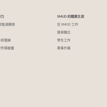
導力
SMUD 的職業生涯
清潔能源願景
在 SMUD 工作
搜尋職位
木和電線
學生工作
碳市場披露
軍事外展