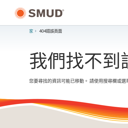
跳
至
主
要
內
家
404錯誤頁面
容
我們找不到
您要尋找的資訊可能已移動。 請使用搜尋欄或選