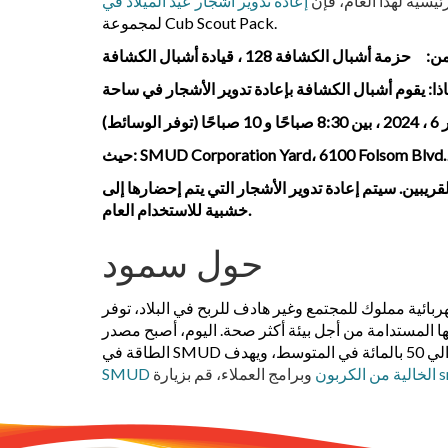
يسية لهذا العام، فإن
لمجموعة Cub Scout Pack.
ن:
حزمة أشبال الكشافة 128 ، قيادة أشبال الكشافة
سائط)
ير الأشجار التي يتم إحضارها إلى SMUD ومعالجتها وتحويلها إلى نشارة
خشبية للاستخدام العام.
حول سمود
لربح في البلاد، توفر SMUD كهرباء منخفضة التكلفة وموثوقة لمقاطعة سكرامنتو لأكثر من 75 عامًا. SMUD
ا المستدامة من أجل بيئة أكثر صحة. اليوم، أصبح مصدر
s
وبرامج العملاء، قم بزيارة
SMUD الخالية من الكربون