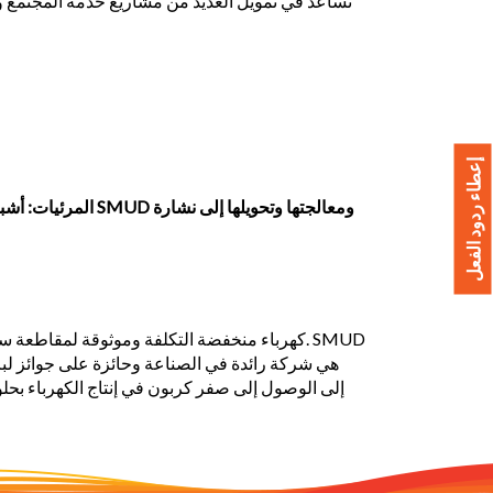
إعطاء ردود الفعل
المرئيات: أشبال ا
هي شركة رائدة في الصناعة وحائزة على جوائز لبر
الطاقة في SMUD خاليًا من الكربون بحوالي 50 بالمائة في المتوسط، ويهدف SMUD إلى الوصول إلى صفر كربون في إنتاج الكهرباء بحلو