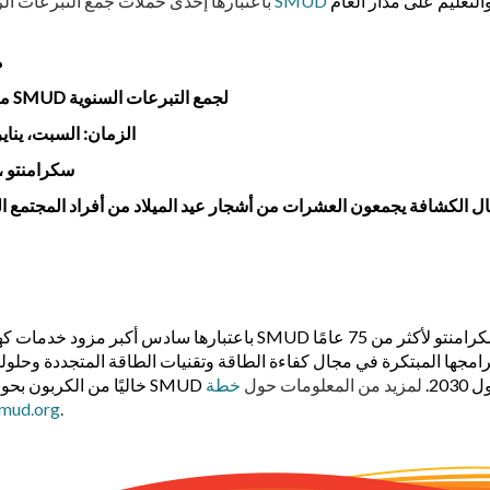
تساعد في تمويل العديد من مشاريع خدمة المجتمع والتعليم على مدار العام
إعادة تدوير أشجار عيد الميلاد في SMUD
باعتبارها إحدى حملات جمع التبرعات الرئ
م
ماذا: يقوم أشبال الكشافة بإعادة تدوير الأشجار في ساحة SMUD لجمع التبرعات السنوية
الزمان: السبت، يناير 6 ، 2024 ، بين 8:30 صباحًا و 10 صباحًا (توفر الو
حيث: SMUD Corporation Yard، 6100 Folsom Blvd.، سكرامنتو
لكشافة يجمعون العشرات من أشجار عيد الميلاد من أفراد المجتمع القريبين. سيتم إعادة تدو
باعتبارها سادس أكبر مزود خدمات كهربائية مملوك للمجتمع وغير هادف ل
امجها المبتكرة في مجال كفاءة الطاقة وتقنيات الطاقة المتجددة وحلوله
ل 2030.
لمزيد من المعلومات حول
خطة
mud.org
.