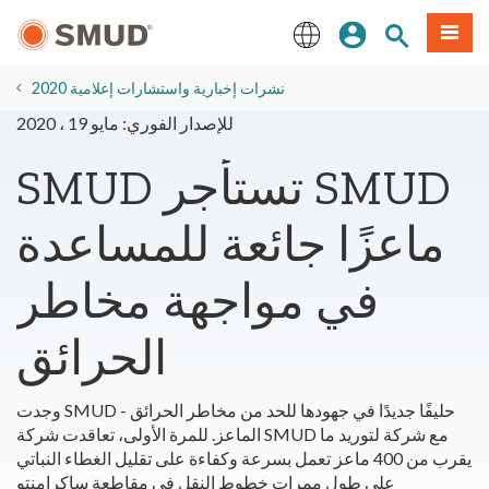
انتقل
ة طعام
بحث الموقع
تسجيل الدخول
إلى
المحتوى
English
الرئيسي
2020 نشرات إخبارية واستشارات إعلامية
للإصدار الفوري: مايو 19 ، 2020
SMUD تستأجر SMUD
ماعزًا جائعة للمساعدة
في مواجهة مخاطر
الحرائق
وجدت SMUD حليفًا جديدًا في جهودها للحد من مخاطر الحرائق -
الماعز. للمرة الأولى، تعاقدت شركة SMUD مع شركة لتوريد ما
يقرب من 400 ماعز تعمل بسرعة وكفاءة على تقليل الغطاء النباتي
على طول ممرات خطوط النقل في مقاطعة ساكرامنتو