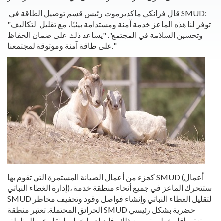
قال فرانكي ماكديرموت رئيس قسم توصيل الطاقة في SMUD:
"توفر لنا هذه الماعز خدمة آمنة ومستدامة بيئيًا، مع تقليل التكاليف
وتحسين السلامة في المجتمع". "يساعد ذلك على ضمان الحفاظ
على طاقة آمنة وموثوقة لمجتمعنا."
كجزء من أعمال الصيانة المستمرة التي تقوم بها SMUD (أعمال
إدارة الغطاء النباتي)، ستتحرك الماعز في جميع أنحاء منطقة خدمة
SMUD لتقليل الغطاء النباتي وإنشاء فواصل وقود وتخفيف مخاطر
الحرائق المحتملة. تعتبر منطقة SMUD حضرية بشكل رئيسي
وتعتبر أقل خطورة، ومع ذلك، فإن لديها خطوط نقل عبر المناطق