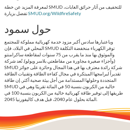
لمعرفة المزيد عن خطة SMUD للتخفيف من آثار حرائق الغابات،
SMUD.org/WildfireSafety
تفضل بزيارة
حول سمود
وباعتبارها سادس أكبر مزود خدمة كهربائية مملوكة للمجتمع
المحلي في البلاد، فإن SMUD توفر الكهرباء منخفضة التكلفة
والموثوق بها منذ ما يقرب من 75 سنوات لمقاطعة ساكرامنتو
(وأجزاء صغيرة مجاورة من مقاطعتي بلاسر ويولو). تُعد شركة
SMUD شركة رائدة معترف بها في هذا المجال وحائزة على جوائز
تقديراً لبرامجها المبتكرة في مجال كفاءة الطاقة وتقنيات الطاقة
المتجددة وحلولها المستدامة من أجل بيئة صحية أكثر. إن طاقة
SMUD خالية من الكربون بنسبة 50 في المائة تقريبًا وهي في
طريقها إلى توفير طاقة كهربائية خالية من الكربون بنسبة 100 في
المائة بحلول عام 2040، قبل هدف كاليفورنيا 2045.