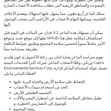
المفتوحة والمناطق الريفية التي تتطلب مكافحة الأعشاب الضارة.
تمتلك الماعز أربع بطون، مما يسهل عليها استهلاك وهضم الأعلاف
القاسية، ويمكنها التهام الأعشاب في الأراضي التي يصعب الوصول
إليها.
يمكن أن تستهلك هذه الماعز 2-3 فدان من النباتات في اليوم قبل
نقلها إلى موقع جديد. وتتوقع SMUD استكشاف إمكانية جعل هذا
الأمر مكملاً سنوياً لتحسين سلامة المجتمع وتطبيق ضوابط التكلفة
بطريقة مستدامة بيئياً.
يقوم بحراسة الماعز بعناية اثنان من رعاة الأناضول يُدعَون هايدي
وريكي. وفقًا لأصحاب الماعز، شركة كابرا للخدمات البيئية Capra
Environmental Services Corp. تشمل فوائد استخدام الماعز لإدارة
الغطاء النباتي ما يلي
الحفاظ على سلامة الأرض والحياة البرية عليها,
الحد من استخدام مبيدات الأعشاب,
التسميد الطبيعي للأرض,
تقليل مخاطر السلامة الناجمة عن اضطرار البشر والآلات
للوصول إلى التضاريس الخطرة، و
متعة المجتمع.