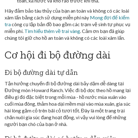
toàn, xả nước và khô ráo trước khi thả.
Hãy đảm bảo tàu thủy của bạn an toàn và không có các loài
xâm lấn bằng cách sử dụng miễn phí này
Mong đợi để kiểm
tra
công cụ lập bản đồ bao gồm các trạm vệ sinh tự phục vụ
miễn phí.
Tìm hiểu thêm về trai vàng
. Cảm ơn bạn đã giúp
chúng tôi giữ cho hồ an toàn và không có các loài xâm lấn.
Cơ hội đi bộ đường dài
Đi bộ đường dài tự dẫn
Tận hưởng chuyến đi bộ đường dài bảy dặm dễ dàng tại
Đường mòn Howard Ranch. Việc đi bộ dọc theo hồ mang lại
điều gì đó đặc biệt trong mỗi mùa - hồ nước mùa xuân vào
cuối mùa đông, thảm hoa dại mềm mại vào mùa xuân, gia súc
hài lòng gặm cỏ trên bãi cỏ tươi tốt. Đây là một trang trại
chăn nuôi gia súc đang hoạt động, vì vậy vui lòng để những
người bạn chó của bạn ở nhà.