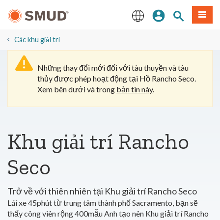
Chuyển
Đăng nhập
Tìm trang
Thực 
đến
nội
English
dung
​Các khu giải trí
chính
Những thay đổi mới đối với tàu thuyền và tàu
thủy được phép hoạt động tại Hồ Rancho Seco.
Xem bên dưới và trong
bản tin này
.
Khu giải trí Rancho
Seco
Trở về với thiên nhiên tại Khu giải trí Rancho Seco
Lái xe 45phút từ trung tâm thành phố Sacramento, bạn sẽ
thấy công viên rộng 400mẫu Anh tạo nên Khu giải trí Rancho