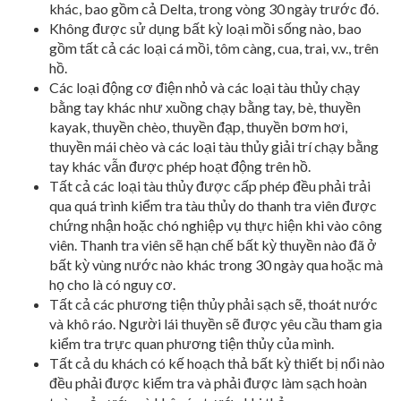
khác, bao gồm cả Delta, trong vòng 30 ngày trước đó.
Không được sử dụng bất kỳ loại mồi sống nào, bao
gồm tất cả các loại cá mồi, tôm càng, cua, trai, v.v., trên
hồ.
Các loại động cơ điện nhỏ và các loại tàu thủy chạy
bằng tay khác như xuồng chạy bằng tay, bè, thuyền
kayak, thuyền chèo, thuyền đạp, thuyền bơm hơi,
thuyền mái chèo và các loại tàu thủy giải trí chạy bằng
tay khác vẫn được phép hoạt động trên hồ.
Tất cả các loại tàu thủy được cấp phép đều phải trải
qua quá trình kiểm tra tàu thủy do thanh tra viên được
chứng nhận hoặc chó nghiệp vụ thực hiện khi vào công
viên. Thanh tra viên sẽ hạn chế bất kỳ thuyền nào đã ở
bất kỳ vùng nước nào khác trong 30 ngày qua hoặc mà
họ cho là có nguy cơ.
Tất cả các phương tiện thủy phải sạch sẽ, thoát nước
và khô ráo. Người lái thuyền sẽ được yêu cầu tham gia
kiểm tra trực quan phương tiện thủy của mình.
Tất cả du khách có kế hoạch thả bất kỳ thiết bị nổi nào
đều phải được kiểm tra và phải được làm sạch hoàn