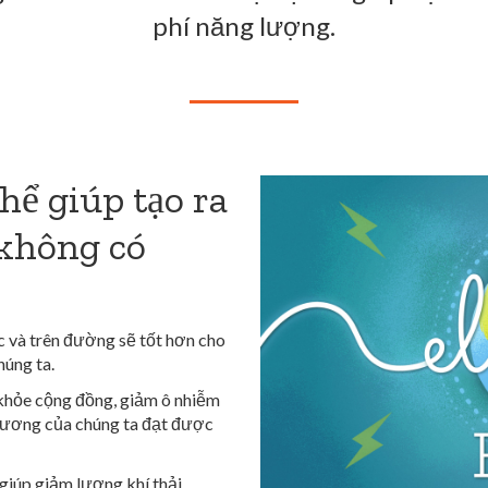
phí năng lượng.
hể giúp tạo ra
 không có
c và trên đường sẽ tốt hơn cho
húng ta.
 khỏe cộng đồng, giảm ô nhiễm
 phương của chúng ta đạt được
giúp giảm lượng khí thải