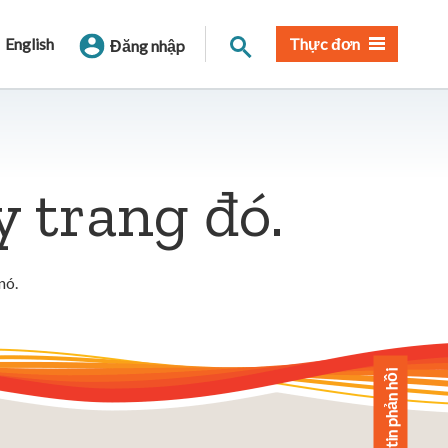
Tìm trang
English
Thực đơn
Đăng nhập
y trang đó.
nó.