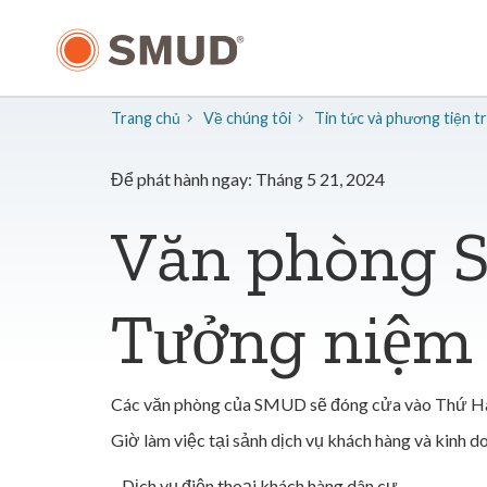
Chuyển
đến
nội
dung
chính
Trang chủ
Về chúng tôi
​Tin tức và phương tiện 
Để phát hành ngay: Tháng 5 21, 2024
Văn phòng 
Tưởng niệm
Các văn phòng của SMUD sẽ đóng cửa vào Thứ Hai
Giờ làm việc tại sảnh dịch vụ khách hàng và kinh d
Dịch vụ điện thoại khách hàng dân cư