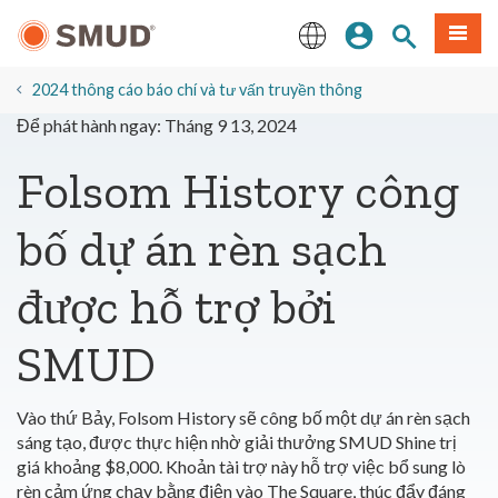
Chuyển
Đăng nhập
Tìm trang
Thực 
đến
nội
English
dung
2024 thông cáo báo chí và tư vấn truyền thông
chính
Để phát hành ngay: Tháng 9 13, 2024
Folsom History công
bố dự án rèn sạch
được hỗ trợ bởi
SMUD
Vào thứ Bảy, Folsom History sẽ công bố một dự án rèn sạch
sáng tạo, được thực hiện nhờ giải thưởng SMUD Shine trị
giá khoảng $8,000. Khoản tài trợ này hỗ trợ việc bổ sung lò
rèn cảm ứng chạy bằng điện vào The Square, thúc đẩy đáng