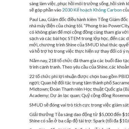
sàng làm việc, phục hồi môi trường sống, hồi sinh
sẽ góp phần vào
2030 Kế hoạch Không Carbon
của
Paul Lau, Giám đốc điều hành kiêm Tổng Giám đốc
nhà máy điện của chúng tôi. “Phong trào PowerCity
có không gian để mọi cộng đồng cùng tham gia với
sạch và các bài học STEM trong lớp học, đến các d
mới, chương trình Shine của SMUD khai thác quyết 
và hỗ trợ họ trong việc thực hiện sự thay đổi có ý n
Năm nay, 218 tổ chức đã tham gia các buổi đào tạo
trình cạnh tranh. Theo yêu cầu của Shine, các kho
22 tổ chức phi lợi nhuận được chọn bao gồm PBID 
ngợi; Quan hệ đối tác trung tâm thành phố Sacramen
Midtown; Đoàn Thanh niên Học thuật Quốc gia (Bảo
Academy; Dự án lạc quan; Quỹ cộng đồng Rosemont;
SMUD sẽ đóng vai trò tích cực trong việc giám sát
Giải thưởng Tỏa sáng dao động từ $5,000 đến $100
Shine có sẵn ở ba cấp độ tài trợ: Spark (tối đa $10