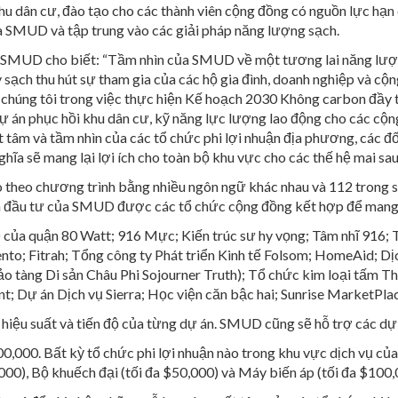
 khu dân cư, đào tạo cho các thành viên cộng đồng có nguồn lực h
 SMUD và tập trung vào các giải pháp năng lượng sạch.
 SMUD cho biết: “Tầm nhìn của SMUD về một tương lai năng lượng
 sạch thu hút sự tham gia của các hộ gia đình, doanh nghiệp và cộ
 chúng tôi trong việc thực hiện Kế hoạch 2030 Không carbon đầy 
ự án phục hồi khu dân cư, kỹ năng lực lượng lao động cho các cộn
tâm và tầm nhìn của các tổ chức phi lợi nhuận địa phương, các đố
ghĩa sẽ mang lại lợi ích cho toàn bộ khu vực cho các thế hệ mai sau
 theo chương trình bằng nhiều ngôn ngữ khác nhau và 112 trong s
ản đầu tư của SMUD được các tổ chức cộng đồng kết hợp để mang l
của quận 80 Watt; 916 Mực; Kiến trúc sư hy vọng; Tâm nhĩ 916; Tr
to; Fitrah; Tổng công ty Phát triển Kinh tế Folsom; HomeAid; Dịch
 tàng Di sản Châu Phi Sojourner Truth); Tổ chức kim loại tấm Thu
 Dự án Dịch vụ Sierra; Học viện căn bậc hai; Sunrise MarketPla
 hiệu suất và tiến độ của từng dự án. SMUD cũng sẽ hỗ trợ các dự 
,000. Bất kỳ tổ chức phi lợi nhuận nào trong khu vực dịch vụ c
,000), Bộ khuếch đại (tối đa $50,000) và Máy biến áp (tối đa $100,