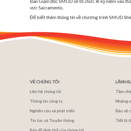
Ban Giám đốc SMUD sẽ tổ chức lễ kỷ niệm vào tháng
vực Sacramento.
Để biết thêm thông tin về chương trình SMUD Shin
VỀ CHÚNG TÔI
LÃNH 
Liên hệ chúng tôi
Tầm nhì
Thông tin công ty
Những n
Nghiên cứu và phát triển
Bảo vệ c
Tin tức và Truyền thông
Tiết lộ 
Bản đồ lãnh thổ của chúng tôi