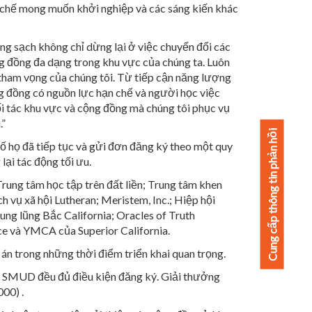
ạn chế mong muốn khởi nghiệp và các sáng kiến khác
 sạch không chỉ dừng lại ở việc chuyển đổi các
ng đồng đa dạng trong khu vực của chúng ta. Luôn
tham vọng của chúng tôi. Từ tiếp cận năng lượng
g đồng có nguồn lực hạn chế và người học việc
i tác khu vực và cộng đồng mà chúng tôi phục vụ
.”
Cung cấp thông tin phản hồi
ố họ đã tiếp tục và gửi đơn đăng ký theo một quy
ại tác động tối ưu.
ung tâm học tập trên đất liền; Trung tâm khen
 vụ xã hội Lutheran; Meristem, Inc.; Hiệp hội
ng lũng Bắc California; Oracles of Truth
ce và YMCA của Superior California.
án trong những thời điểm triển khai quan trọng.
ủa SMUD đều đủ điều kiện đăng ký.
Giải thưởng
000) .