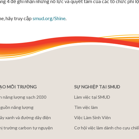
 4 để ghi nhận những nỗ lực và quyết tâm của các tổ chức phi lợi
e, hãy truy cập
smud.org/Shine
.
ĐẠO MÔI TRƯỜNG
SỰ NGHIỆP TẠI SMUD
n năng lượng sạch 2030
Làm việc tại SMUD
guồn năng lượng
Tìm việc làm
ây xanh và đường dây điện
Việc Làm Sinh Viên
thị trường carbon tự nguyện
Cơ hội việc làm dành cho cựu chiế