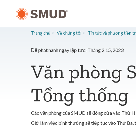
Chuyển
đến
nội
dung
chính
Trang chủ
Về chúng tôi
​Tin tức và phương tiện 
Để phát hành ngay lập tức: Tháng 2 15, 2023
Văn phòng 
Tổng thống
Các văn phòng của SMUD sẽ đóng cửa vào Thứ Hai
Giờ làm việc bình thường sẽ tiếp tục vào Thứ Ba, 