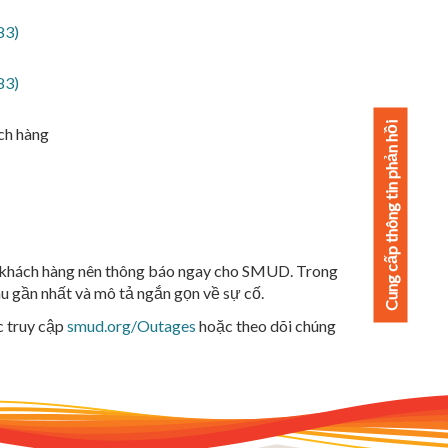
83)
83)
Cung cấp thông tin phản hồi
ch hàng
ện, khách hàng nên thông báo ngay cho SMUD. Trong
au gần nhất và mô tả ngắn gọn về sự cố.
 truy cập
smud.org/Outages
hoặc theo dõi chúng