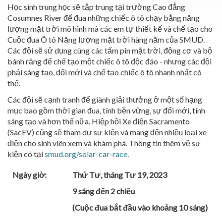
Học sinh trung học sẽ tập trung tại trường Cao đẳng
Cosumnes River để đua những chiếc ô tô chạy bằng năng
lượng mặt trời mô hình mà các em tự thiết kế và chế tạo cho
Cuộc đua Ô tô Năng lượng mặt trời hàng năm của SMUD.
Các đội sẽ sử dụng cùng các tấm pin mặt trời, động cơ và bộ
bánh răng để chế tạo một chiếc ô tô độc đáo - nhưng các đội
phải sáng tạo, đổi mới và chế tạo chiếc ô tô nhanh nhất có
thể.
Các đội sẽ cạnh tranh để giành giải thưởng ở một số hạng
mục bao gồm thời gian đua, tính bền vững, sự đổi mới, tính
sáng tạo và hơn thế nữa. Hiệp hội Xe điện Sacramento
(SacEV) cũng sẽ tham dự sự kiện và mang đến nhiều loại xe
điện cho sinh viên xem và khám phá. Thông tin thêm về sự
kiện có tại
smud.org/solar-car-race
.
Ngày giờ:
Thứ Tư, tháng Tư 19, 2023
9 sáng đến 2 chiều
(Cuộc đua bắt đầu vào khoảng 10 sáng)