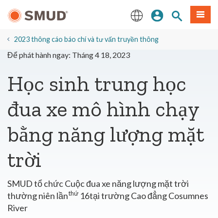
Chuyển
Đăng nhập
Tìm trang
Thực 
đến
nội
English
dung
2023 thông cáo báo chí và tư vấn truyền thông
chính
Để phát hành ngay: Tháng 4 18, 2023
Học sinh trung học
đua xe mô hình chạy
bằng năng lượng mặt
trời
SMUD tổ chức Cuộc đua xe năng lượng mặt trời
thứ
thường niên lần
16tại trường Cao đẳng Cosumnes
River