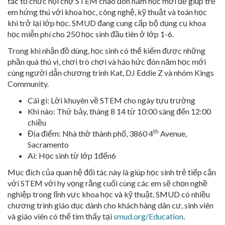
tác tổ chức hội chợ STEM chào đón năm học mới để giúp trẻ
em hứng thú với khoa học, công nghệ, kỹ thuật và toán học
khi trở lại lớp học. SMUD đang cung cấp bộ dụng cụ khoa
học miễn phí cho 250 học sinh đầu tiên ở lớp 1-6.
Trong khi nhận đồ dùng, học sinh có thể kiếm được những
phần quà thú vị, chơi trò chơi và háo hức đón năm học mới
cùng người dẫn chương trình Kat, DJ Eddie Z và nhóm Kings
Community.
Cái gì: Lời khuyên về STEM cho ngày tựu trường
Khi nào: Thứ bảy, tháng 8 14 từ 10:00 sáng đến 12:00
chiều
th
Địa điểm: Nhà thờ thành phố, 3860 4
Avenue,
Sacramento
Ai: Học sinh từ lớp 1đến6
Mục đích của quan hệ đối tác này là giúp học sinh trẻ tiếp cận
với STEM với hy vọng rằng cuối cùng các em sẽ chọn nghề
nghiệp trong lĩnh vực khoa học và kỹ thuật. SMUD có nhiều
chương trình giáo dục dành cho khách hàng dân cư, sinh viên
và giáo viên có thể tìm thấy tại
smud.org/Education
.