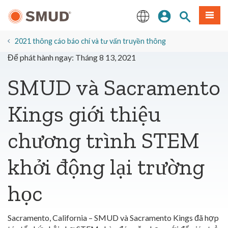
Chuyển
Đăng nhập
Tìm trang
Thực 
đến
nội
English
dung
2021 thông cáo báo chí và tư vấn truyền thông
chính
Để phát hành ngay: Tháng 8 13, 2021
SMUD và Sacramento
Kings giới thiệu
chương trình STEM
khởi động lại trường
học
Sacramento, California – SMUD và Sacramento Kings đã hợp