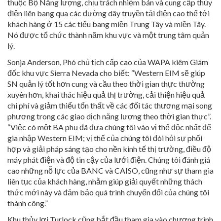
thuộc Bộ Năng lượng, chịu trách nhiệm bán và cung cấp thủy
điện liên bang qua các đường dây truyền tải điện cao thế tới
khách hàng ở 15 các tiểu bang miền Trung Tây và miền Tây.
Nó được tổ chức thành năm khu vực và một trung tâm quản
lý.
Sonja Anderson, Phó chủ tịch cấp cao của WAPA kiêm Giám
đốc khu vực Sierra Nevada cho biết: “Western EIM sẽ giúp
SN quản lý tốt hơn cung và cầu theo thời gian thực thường
xuyên hơn, khai thác hiệu quả thị trường, cải thiện hiệu quả
chi phí và giảm thiểu tổn thất về các đối tác thương mại song
phương trong các giao dịch năng lượng theo thời gian thực”.
“Việc có một BA phụ đã đưa chúng tôi vào vị thế độc nhất để
gia nhập Western EIM; vị thế của chúng tôi đòi hỏi sự phối
hợp và giải pháp sáng tạo cho nền kinh tế thị trường, điều độ
máy phát điện và độ tin cậy của lưới điện. Chúng tôi đánh giá
cao những nỗ lực của BANC và CAISO, cũng như sự tham gia
liên tục của khách hàng, nhằm giúp giải quyết những thách
thức mới này và đảm bảo quá trình chuyển đổi của chúng tôi
thành công.”
Khu thủy lợi Turlock cũng bắt đầu tham gia vào chương trình