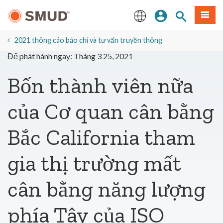
Chuyển
Đăng nhập
Tìm trang
Thực 
đến
nội
English
dung
2021 thông cáo báo chí và tư vấn truyền thông
chính
Để phát hành ngay: Tháng 3 25, 2021
Bốn thành viên nữa
của Cơ quan cân bằng
Bắc California tham
gia thị trường mất
cân bằng năng lượng
phía Tây của ISO