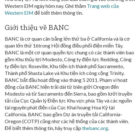
Western EIM ngày hôm nay. Ghé thăm
Trang web của
Western EIM
để biết thêm thông tin.
Giới thiệu về BANC
BANC là cơ quan cân bằng lớn thứ ba ở California và là cơ
quan lớn thứ 16trong Hội đồng điều phối điện miền Tây.
BANC là một cơ quan quyền lực chung có các thành viên bao
gồm Khu thủy lợi Modesto, Công ty điện lực Redding, Công
ty điện lực Roseville, Khu tiện ích thành phố Sacramento,
Thành phố Shasta Lake và Khu tiện ích công cộng Trinity.
BANC bắt đầu hoạt động vào tháng 5 2011. Phạm vi hoạt
động của BANC hiện trải dài từ biên giới Oregon đến
Modesto và từ Sacramento đến Sierra, bao gồm lưới truyền
tải của Cục Quản lý Điện lực Khu vực phía Tây và các nguồn
tài nguyên phát điện của Cục Khai hoang Hoa Kỳ tại
California. BANC bao gồm Dự án truyền tải California-
Oregon (COTP) cũng như các hệ thống của các thành viên.
Để biết thêm thông tin, hãy truy cập
thebanc.org
.