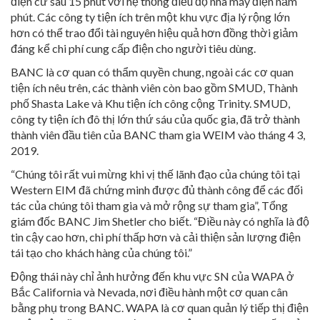
điện cứ sau 15 phút với hệ thống điều độ nhà máy điện năm
phút. Các công ty tiện ích trên một khu vực địa lý rộng lớn
hơn có thể trao đổi tài nguyên hiệu quả hơn đồng thời giảm
đáng kể chi phí cung cấp điện cho người tiêu dùng.
BANC là cơ quan có thẩm quyền chung, ngoài các cơ quan
tiện ích nêu trên, các thành viên còn bao gồm SMUD, Thành
phố Shasta Lake và Khu tiện ích công cộng Trinity. SMUD,
công ty tiện ích đô thị lớn thứ sáu của quốc gia, đã trở thành
thành viên đầu tiên của BANC tham gia WEIM vào tháng 4 3,
2019.
“Chúng tôi rất vui mừng khi vị thế lãnh đạo của chúng tôi tại
Western EIM đã chứng minh được đủ thành công để các đối
tác của chúng tôi tham gia và mở rộng sự tham gia”, Tổng
giám đốc BANC Jim Shetler cho biết. “Điều này có nghĩa là độ
tin cậy cao hơn, chi phí thấp hơn và cải thiện sản lượng điện
tái tạo cho khách hàng của chúng tôi.”
Động thái này chỉ ảnh hưởng đến khu vực SN của WAPA ở
Bắc California và Nevada, nơi điều hành một cơ quan cân
bằng phụ trong BANC. WAPA là cơ quan quản lý tiếp thị điện