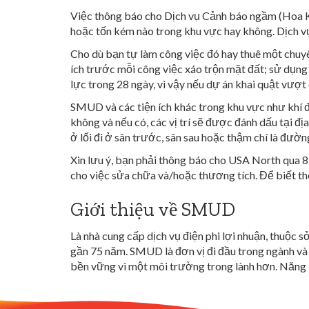
Việc thông báo cho Dịch vụ Cảnh báo ngầm (Hoa Kỳ
hoặc tốn kém nào trong khu vực hay không. Dịch vụ 
Cho dù bạn tự làm công việc đó hay thuê một chuyê
ích trước mỗi công việc xáo trộn mặt đất; sử dụng
lực trong 28 ngày, vì vậy nếu dự án khai quật vượt
SMUD và các tiện ích khác trong khu vực như khí đ
không và nếu có, các vị trí sẽ được đánh dấu tại 
ở lối đi ở sân trước, sân sau hoặc thậm chí là đư
Xin lưu ý, bạn phải thông báo cho USA North qua 81
cho việc sửa chữa và/hoặc thương tích. Để biết th
Giới thiệu về SMUD
Là nhà cung cấp dịch vụ điện phi lợi nhuận, thuộc
gần 75 năm. SMUD là đơn vị đi đầu trong ngành và 
bền vững vì một môi trường trong lành hơn. Năng