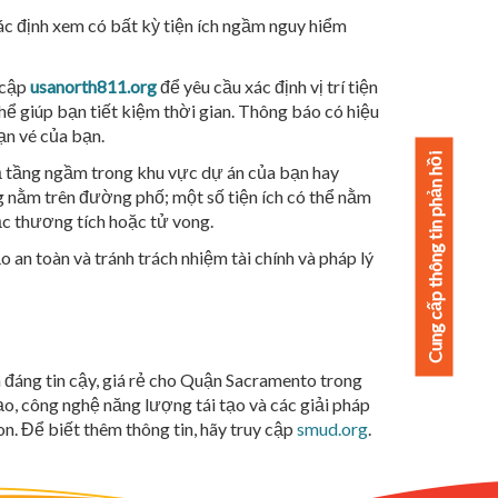
ác định xem có bất kỳ tiện ích ngầm nguy hiểm
 cập
usanorth811.org
để yêu cầu xác định vị trí tiện
ể giúp bạn tiết kiệm thời gian. Thông báo có hiệu
ạn vé của bạn.
Cung cấp thông tin phản hồi
hạ tầng ngầm trong khu vực dự án của bạn hay
ng nằm trên đường phố; một số tiện ích có thể nằm
ặc thương tích hoặc tử vong.
 an toàn và tránh trách nhiệm tài chính và pháp lý
 đáng tin cậy, giá rẻ cho Quận Sacramento trong
o, công nghệ năng lượng tái tạo và các giải pháp
 Để biết thêm thông tin, hãy truy cập
smud.org
.