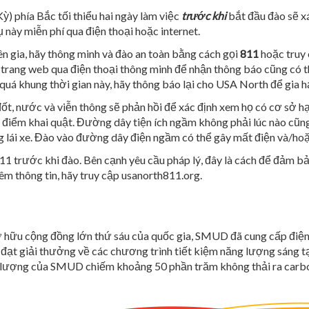
) phía Bắc tối thiểu hai ngày làm việc
trước khi
bắt đầu đào sẽ x
này miễn phí qua điện thoại hoặc internet.
n gia, hãy thông minh và đào an toàn bằng cách gọi
811
hoặc truy
 trang web qua điện thoại thông minh để nhận thông báo cũng có th
 quá khung thời gian này, hãy thông báo lại cho USA North để gia h
ốt, nước và viễn thông sẽ phản hồi để xác định xem họ có cơ sở 
địa điểm khai quật. Đường dây tiện ích ngầm không phải lúc nào cũ
ờng lái xe. Đào vào đường dây điện ngầm có thể gây mất điện và/ho
1 trước khi đào. Bên cạnh yêu cầu pháp lý, đây là cách để đảm bảo
êm thông tin, hãy truy cập usanorth811.org.
 sở hữu cộng đồng lớn thứ sáu của quốc gia, SMUD đã cung cấp điện
đạt giải thưởng về các chương trình tiết kiệm năng lượng sáng tạ
 lượng của SMUD chiếm khoảng 50 phần trăm không thải ra carbon.