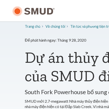
Chuyển
đến
nội
dung
chính
Trang chủ
Về chúng tôi
​Tin tức và phương tiện 
Để phát hành ngay: Tháng 9 28, 2020
Dự án thủy 
của SMUD đi
South Fork Powerhouse bổ sung
SMUD mới 2.7-megawatt Nhà máy thủy điện hiện đa
nhà máy điện hiện có tại Đập Slab Creek. Vì nhà m