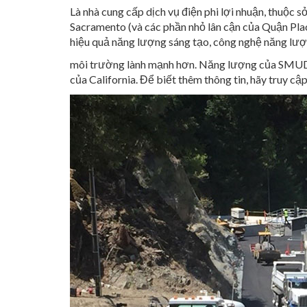
Là nhà cung cấp dịch vụ điện phi lợi nhuận, thuộc
Sacramento (và các phần nhỏ lân cận của Quận Pla
hiệu quả năng lượng sáng tạo, công nghệ năng lượ
môi trường lành mạnh hơn. Năng lượng của SMUD 
của California. Để biết thêm thông tin, hãy truy cậ