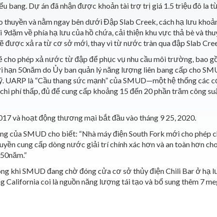
ểu bang. Dự án đã nhận được khoản tài trợ trị giá 1.5 triệu đô la
 thuyền và nằm ngay bên dưới Đập Slab Creek, cách hạ lưu khoả
 9dặm về phía hạ lưu của hồ chứa, cải thiện khu vực thả bè và th
 được xả ra từ cơ sở mới, thay vì từ nước tràn qua đập Slab Cre
 cho phép xả nước từ đập để phục vụ nhu cầu môi trường, bao gồ
thời hạn 50năm do Ủy ban quản lý năng lượng liên bang cấp cho SM
ỹ. UARP là “Cầu thang sức mạnh” của SMUD—một hệ thống các cơ 
, chi phí thấp, đủ để cung cấp khoảng 15 đến 20 phần trăm công
017 và hoạt động thương mại bắt đầu vào tháng 9 25, 2020.
g của SMUD cho biết: “Nhà máy điện South Fork mới cho phép chú
uyền cung cấp dòng nước giải trí chính xác hơn và an toàn hơn ch
 50năm.”
ong khi SMUD đang chờ đóng cửa cơ sở thủy điện Chili Bar ở hạ
g California coi là nguồn năng lượng tái tạo và bổ sung thêm 7 m