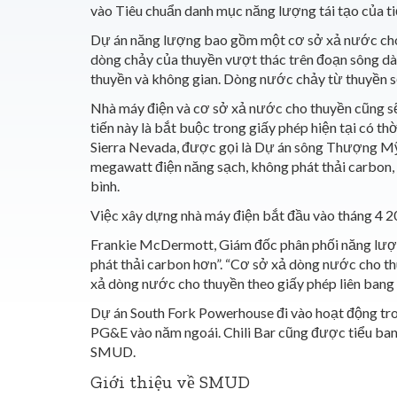
vào Tiêu chuẩn danh mục năng lượng tái tạo của ti
Dự án năng lượng bao gồm
một cơ sở xả nước cho
dòng chảy của thuyền vượt thác trên đoạn sông dài
thuyền và không gian.
Dòng nước chảy từ thuyền sẽ
Nhà máy điện và cơ sở xả nước cho thuyền cũng sẽ
tiến này là bắt buộc trong giấy phép hiện tại có 
Sierra Nevada, được gọi là Dự án sông Thượng M
megawatt điện năng sạch, không phát thải carbon
bình.
Việc xây dựng nhà máy điện bắt đầu vào tháng 4 2
Frankie McDermott, Giám đốc phân phối năng lượn
phát thải carbon hơn”. “Cơ sở xả dòng nước cho th
xả dòng nước cho thuyền theo giấy phép liên bang
Dự án South Fork Powerhouse đi vào hoạt động tr
PG&E vào năm ngoái. Chili Bar cũng được tiểu ban
SMUD.
Giới thiệu về SMUD