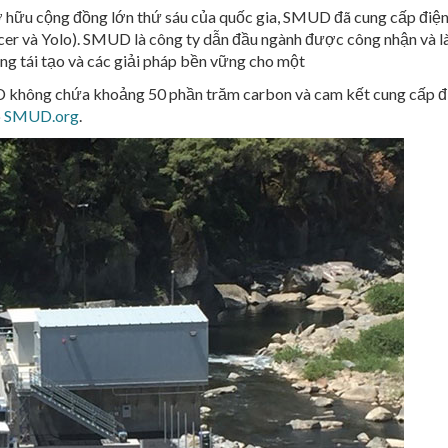
 sở hữu cộng đồng lớn thứ sáu của quốc gia, SMUD đã cung cấp điện
cer và Yolo). SMUD là công ty dẫn đầu ngành được công nhận và là
ng tái tạo và các giải pháp bền vững cho một
không chứa khoảng 50 phần trăm carbon và cam kết cung cấp đi
p
SMUD.org
.