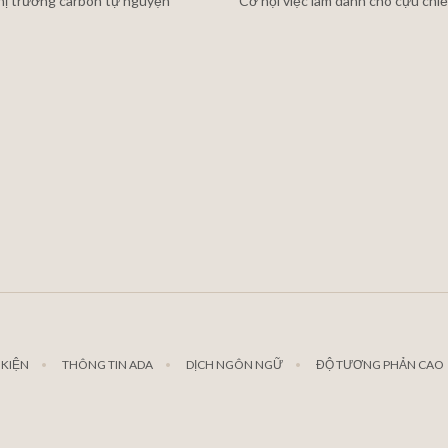
thị trường carbon tự nguyện
Cơ hội việc làm dành cho cựu chiế
 KIỆN
THÔNG TIN ADA
DỊCH NGÔN NGỮ
ĐỘ TƯƠNG PHẢN CAO