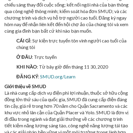
chiếu sáng thay đổi cuộc sống; kết nối ngôi nhà của bạn thông
qua công nghệ thông minh; kiểm soát hóa đơn SMUD; và các
chương trình và dịch vụ hỗ trợ người cao tuổi. Đăng ký ngay
hôm nay để nhận liên kết đến hội chợ ảo của chúng tôi và xem
cùng gia đình bạn bất cứ khi nào bạn muốn.
CÁI GÌ
:
Sự kiện trực tuyến tôn vinh người cao tuổi của
chúng tôi
Ở ĐÂU
: Trực tuyến
KHI NÀO
: Từ bây giờ đến tháng 11 30, 2020
ĐĂNG KÝ
:
SMUD.org/Learn
Giới thiệu về SMUD
Là nhà cung cấp dịch vụ điện phi lợi nhuận, thuộc sở hữu cộng
đồng lớn thứ sáu của quốc gia, SMUD đã cung cấp điện đáng
tin cậy, giá rẻ trong hơn 70 năm cho Quận Sacramento và các
khu vực nhỏ lân cận của Quận Placer và Yolo. SMUD là đơn vị
đi đầu trong ngành và đạt giải thưởng về các chương trình
tiết kiệm năng lượng sáng tạo, công nghệ năng lượng tái tạo
và các giải pháp bền vững vì một môi trường trong lành hơn.