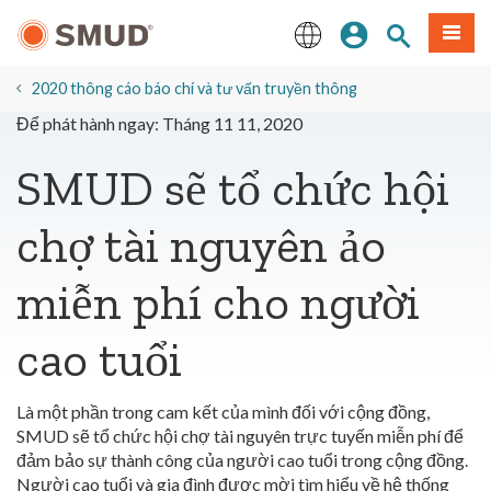
Chuyển
Đăng nhập
Tìm trang
Thực 
đến
nội
English
dung
2020 thông cáo báo chí và tư vấn truyền thông
chính
Để phát hành ngay: Tháng 11 11, 2020
SMUD sẽ tổ chức hội
chợ tài nguyên ảo
miễn phí cho người
cao tuổi
Là một phần trong cam kết của mình đối với cộng đồng,
SMUD sẽ tổ chức hội chợ tài nguyên trực tuyến miễn phí để
đảm bảo sự thành công của người cao tuổi trong cộng đồng.
Người cao tuổi và gia đình được mời tìm hiểu về hệ thống