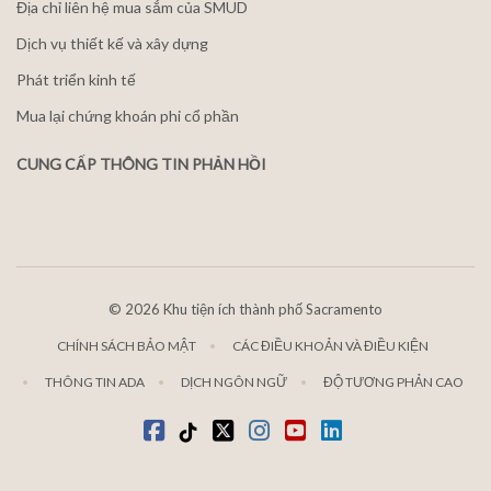
Địa chỉ liên hệ mua sắm của SMUD
Dịch vụ thiết kế và xây dựng
Phát triển kinh tế
Mua lại chứng khoán phi cổ phần
CUNG CẤP THÔNG TIN PHẢN HỒI
©
2026 Khu tiện ích thành phố Sacramento
CHÍNH SÁCH BẢO MẬT
CÁC ĐIỀU KHOẢN VÀ ĐIỀU KIỆN
THÔNG TIN ADA
DỊCH NGÔN NGỮ
ĐỘ TƯƠNG PHẢN CAO
Facebook
Tiktok
Twitter
Instagram
youtube
LinkedIn