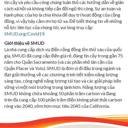
tin cậy và yêu cầu công chúng tuân thủ các hướng dẫn về giãn
cách xã hội và không tiếp cận đội ngũ thi công. Sự an toàn và
hạnh phúc của họ là chìa khóa để duy trì hoạt động của cộng
đồng, vì vậy hãy cảm ơn họ từ xa. Để biết thông tin về những
nỗ lực liên tục của chúng tôi, vui lòng truy cập
SMUD.org/Covid19
.
Giới thiệu về SMUD
Là nhà cung cấp dịch vụ điện cộng đồng lớn thứ sáu của quốc
gia, SMUD đã cung cấp điện giá rẻ, đáng tin cậy trong gần 75
năm cho Quận Sacramento (và các phần nhỏ lân cận của
Quận Placer và Yolo). SMUD là đơn vị đi đầu trong ngành và
đạt giải thưởng về các chương trình tiết kiệm năng lượng
sáng tạo, công nghệ năng lượng tái tạo và các giải pháp bền
vững vì một môi trường trong lành hơn. Năng lượng của
SMUD không chứa khoảng 50 phần trăm carbon và đang
trên đà cung cấp 100 phần trăm điện không phát thải carbon
ròng vào 2040, sớm hơn mục tiêu 2045 của California.