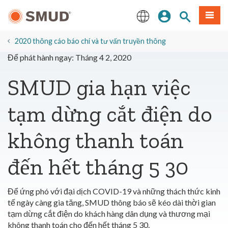
Chuyển
Đăng nhập
Tìm trang
Thực 
đến
nội
English
dung
2020 thông cáo báo chí và tư vấn truyền thông
chính
Để phát hành ngay: Tháng 4 2, 2020
SMUD gia hạn việc
tạm dừng cắt điện do
không thanh toán
đến hết tháng 5 30
Để ứng phó với đại dịch COVID-19 và những thách thức kinh
tế ngày càng gia tăng, SMUD thông báo sẽ kéo dài thời gian
tạm dừng cắt điện do khách hàng dân dụng và thương mại
không thanh toán cho đến hết tháng 5 30.