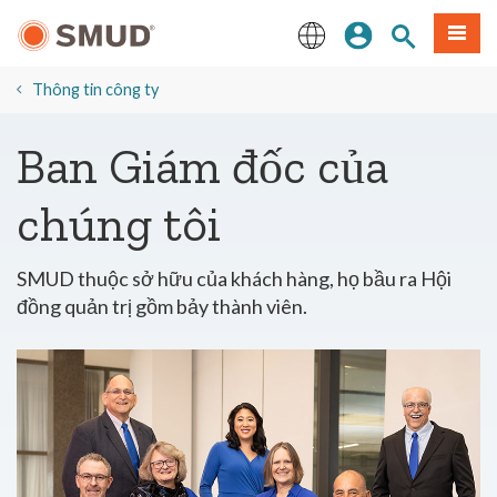
Chuyển
Đăng nhập
Tìm trang
Thực 
đến
nội
English
dung
Thông tin công ty
chính
Ban Giám đốc của
chúng tôi
SMUD thuộc sở hữu của khách hàng, họ bầu ra Hội
đồng quản trị gồm bảy thành viên.