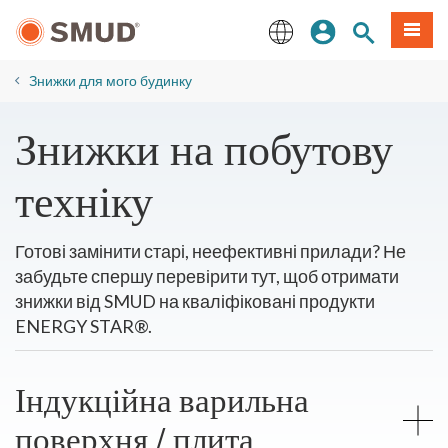
Перейти
Увійдіть
Пошук по 
Мен
до
основного
English
змісту
Знижки для мого будинку
​Знижки на побутову
техніку
Готові замінити старі, неефективні прилади? Не
забудьте спершу перевірити тут, щоб отримати
знижки від SMUD на кваліфіковані продукти
ENERGY STAR®.
Індукційна варильна
поверхня / плита