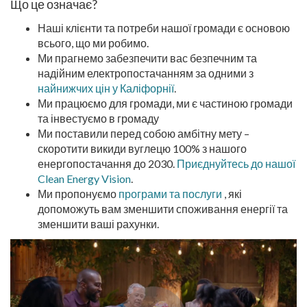
Що це означає?
Наші клієнти та потреби нашої громади є основою
всього, що ми робимо.
Ми прагнемо забезпечити вас безпечним та
надійним електропостачанням за одними з
найнижчих цін у Каліфорнії
.
Ми працюємо для громади, ми є частиною громади
та інвестуємо в громаду
Ми поставили перед собою амбітну мету –
скоротити викиди вуглецю 100% з нашого
енергопостачання до 2030.
Приєднуйтесь до нашої
Clean Energy Vision
.
Ми пропонуємо
програми та послуги
, які
допоможуть вам зменшити споживання енергії та
зменшити ваші рахунки.