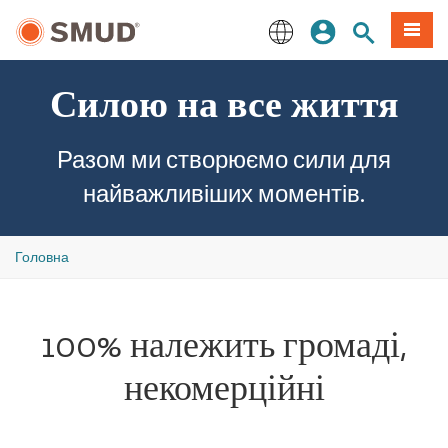
Перейти
Увійдіть
Пошук по 
Мен
до
основного
English
змісту
Силою на все життя
Разом ми створюємо сили для
найважливіших моментів.
Головна
100% належить громаді,
некомерційні