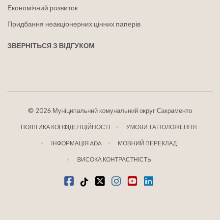
Економічний розвиток
Придбання неакціонерних цінних паперів
ЗВЕРНІТЬСЯ З ВІДГУКОМ
©
2026 Муніципальний комунальний округ Сакраменто
ПОЛІТИКА КОНФІДЕНЦІЙНОСТІ
УМОВИ ТА ПОЛОЖЕННЯ
ІНФОРМАЦІЯ ADA
МОВНИЙ ПЕРЕКЛАД
ВИСОКА КОНТРАСТНІСТЬ
Facebook
Tiktok
твіттер
Instagram
youtube
LinkedIn