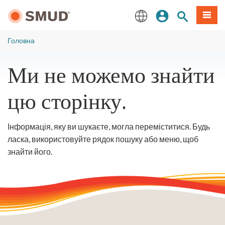
Перейти
Увійдіть
Пошук по 
Мен
до
основного
English
змісту
Головна
Ми не можемо знайти
цю сторінку.
Інформація, яку ви шукаєте, могла переміститися. Будь
ласка, використовуйте рядок пошуку або меню, щоб
знайти його.