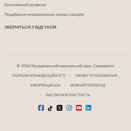
Економічний розвиток
Придбання неакціонерних цінних паперів
ЗВЕРНІТЬСЯ З ВІДГУКОМ
©
2026 Муніципальний комунальний округ Сакраменто
ПОЛІТИКА КОНФІДЕНЦІЙНОСТІ
УМОВИ ТА ПОЛОЖЕННЯ
ІНФОРМАЦІЯ ADA
МОВНИЙ ПЕРЕКЛАД
ВИСОКА КОНТРАСТНІСТЬ
Facebook
Tiktok
твіттер
Instagram
youtube
LinkedIn