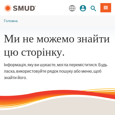
Перейти
Увійдіть
Пошук по 
Мен
до
основного
English
змісту
Головна
Ми не можемо знайти
цю сторінку.
Інформація, яку ви шукаєте, могла переміститися. Будь
ласка, використовуйте рядок пошуку або меню, щоб
знайти його.