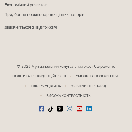
Економічний розвиток
Придбання неакціонерних цінних паперів
ЗВЕРНІТЬСЯ З ВІДГУКОМ
©
2026 Муніципальний комунальний округ Сакраменто
ПОЛІТИКА КОНФІДЕНЦІЙНОСТІ
УМОВИ ТА ПОЛОЖЕННЯ
ІНФОРМАЦІЯ ADA
МОВНИЙ ПЕРЕКЛАД
ВИСОКА КОНТРАСТНІСТЬ
Facebook
Tiktok
твіттер
Instagram
youtube
LinkedIn