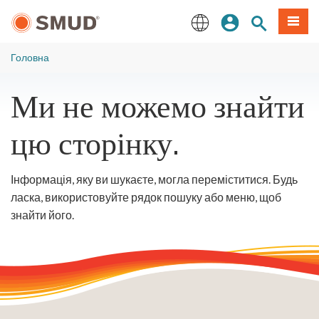
Перейти
Увійдіть
Пошук по 
Мен
до
основного
English
змісту
Головна
Ми не можемо знайти
цю сторінку.
Інформація, яку ви шукаєте, могла переміститися. Будь
ласка, використовуйте рядок пошуку або меню, щоб
знайти його.