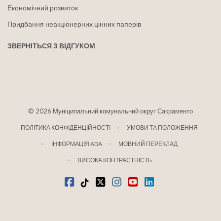
Економічний розвиток
Придбання неакціонерних цінних паперів
ЗВЕРНІТЬСЯ З ВІДГУКОМ
©
2026 Муніципальний комунальний округ Сакраменто
ПОЛІТИКА КОНФІДЕНЦІЙНОСТІ
УМОВИ ТА ПОЛОЖЕННЯ
ІНФОРМАЦІЯ ADA
МОВНИЙ ПЕРЕКЛАД
ВИСОКА КОНТРАСТНІСТЬ
Facebook
Tiktok
твіттер
Instagram
youtube
LinkedIn