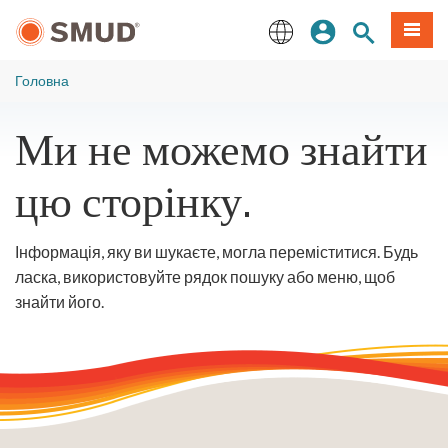
Перейти
Увійдіть
Пошук по 
Мен
до
основного
English
змісту
Головна
Ми не можемо знайти
цю сторінку.
Інформація, яку ви шукаєте, могла переміститися. Будь
ласка, використовуйте рядок пошуку або меню, щоб
знайти його.