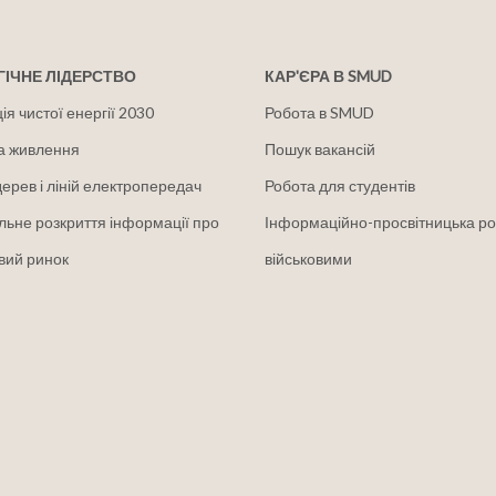
ІЧНЕ ЛІДЕРСТВО
КАР'ЄРА В SMUD
я чистої енергії 2030
Робота в SMUD
а живлення
Пошук вакансій
дерев і ліній електропередач
Робота для студентів
льне розкриття інформації про
Інформаційно-просвітницька ро
вий ринок
військовими