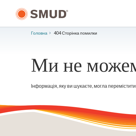
Перейти
до
основного
змісту
Головна
404 Сторінка помилки
Ми не можем
Інформація, яку ви шукаєте, могла перемістити