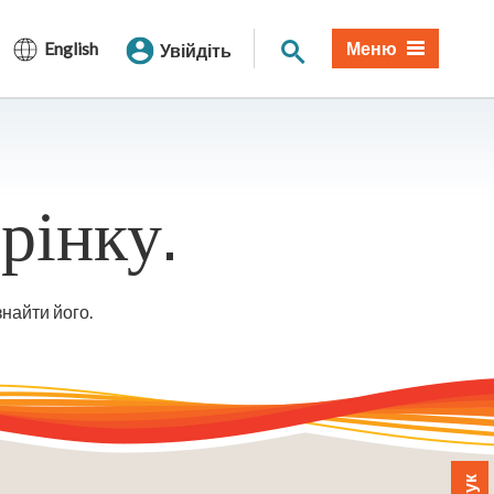
Пошук по сайту
English
Меню
Увійдіть
рінку.
знайти його.