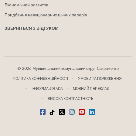
Економічний розвиток
Придбання неакціонерних цінних паперів
ЗВЕРНІТЬСЯ З ВІДГУКОМ
©
2026 Муніципальний комунальний округ Сакраменто
ПОЛІТИКА КОНФІДЕНЦІЙНОСТІ
УМОВИ ТА ПОЛОЖЕННЯ
ІНФОРМАЦІЯ ADA
МОВНИЙ ПЕРЕКЛАД
ВИСОКА КОНТРАСТНІСТЬ
Facebook
Tiktok
твіттер
Instagram
youtube
LinkedIn