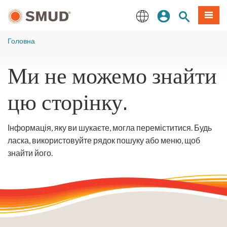
Перейти
Увійдіть
Пошук по 
Мен
до
основного
English
змісту
Головна
Ми не можемо знайти
цю сторінку.
Інформація, яку ви шукаєте, могла переміститися. Будь
ласка, використовуйте рядок пошуку або меню, щоб
знайти його.