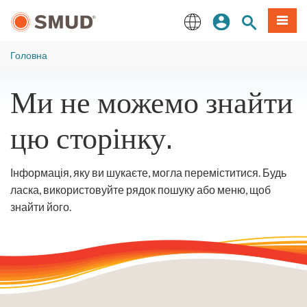
Перейти
Увійдіть
Пошук по 
Мен
до
основного
English
змісту
Головна
Ми не можемо знайти
цю сторінку.
Інформація, яку ви шукаєте, могла переміститися. Будь
ласка, використовуйте рядок пошуку або меню, щоб
знайти його.