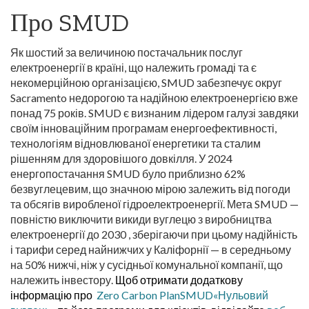
Про SMUD
Як шостий за величиною постачальник послуг
електроенергії в країні, що належить громаді та є
некомерційною організацією, SMUD забезпечує округ
Sacramento недорогою та надійною електроенергією вже
понад 75 років. SMUD є визнаним лідером галузі завдяки
своїм інноваційним програмам енергоефективності,
технологіям відновлюваної енергетики та сталим
рішенням для здоровішого довкілля. У 2024
енергопостачання SMUD було приблизно 62%
безвуглецевим, що значною мірою залежить від погоди
та обсягів виробленої гідроелектроенергії. Мета SMUD —
повністю виключити викиди вуглецю з виробництва
електроенергії до 2030 , зберігаючи при цьому надійність
і тарифи серед найнижчих у Каліфорнії — в середньому
на 50% нижчі, ніж у сусідньої комунальної компанії, що
належить інвестору.
Щоб отримати додаткову
інформацію про
Zero Carbon PlanSMUD«Нульовий