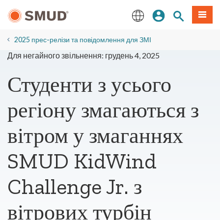
Перейти
Увійдіть
Пошук по 
Мен
до
основного
English
змісту
2025 прес-релізи та повідомлення для ЗМІ
Для негайного звільнення: грудень 4, 2025
Студенти з усього
регіону змагаються з
вітром у змаганнях
SMUD KidWind
Challenge Jr. з
вітрових турбін