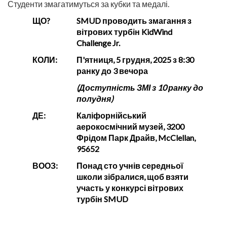
Студенти змагатимуться за кубки та медалі.
ЩО?
SMUD проводить змагання з
вітрових турбін KidWind
Challenge Jr.
КОЛИ:
П'ятниця, 5 грудня, 2025 з 8:30
ранку до 3 вечора
(Доступність ЗМІ з 10 ранку до
полудня)
ДЕ:
Каліфорнійський
аерокосмічний музей, 3200
Фрідом Парк Драйв, McClellan,
95652
ВООЗ:
Понад сто учнів середньої
школи зібралися, щоб взяти
участь у конкурсі вітрових
турбін SMUD