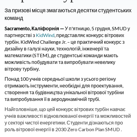
За призові місця змагаються десятки студентських
команд
Sacramento, Каліфорнія —
У п'ятницю, 5 грудня, SMUD у
партнерстві з
KidWind
, представляє конкурс вітрових
турбін.
KidWind Challenge Jr. – це практичний конкурс з
дизайну в галузі науки, технологій, інженерії та
математики (STEM), де студентські команди мають
можливість побудувати та випробувати невелику
вітрову турбіну.
Понад 100 учнів середньої школи з усього регіону
отримають інструменти, необхідні для проектування,
створення та будівництва унікальної вітрової турбіни
та випробування її в аеродинамічній трубі.
Найголовніше, що цей конкурс вітрових турбін навчає
учнів важливості відновлюваної енергії та можливостей
у секторі чистої енергетики. Студенти дізнаються про
роль вітрової енергії в 2030 Zero Carbon Plan SMUD .