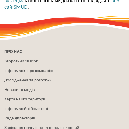
вуглець»
та його програми для клієнтів, відвідайте
веб-
сайтSMUD
.
ПРО НАС
Зворотний зв'язок
Інформація про компанію
Дослідження та розробки
Новини та медіа
Карта нашої території
Інформаційні бюлетені
Рада директорів
Засідання правління та порядок денний