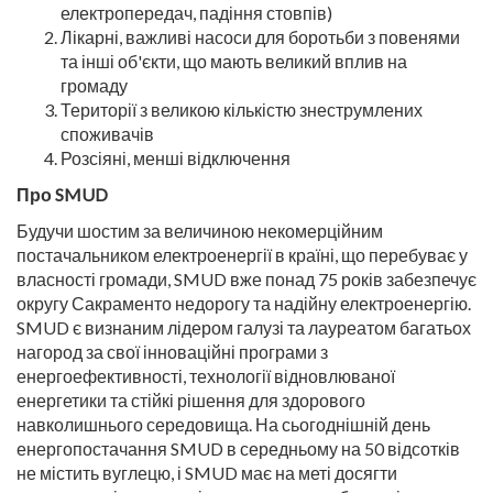
електропередач, падіння стовпів)
Лікарні, важливі насоси для боротьби з повенями
та інші об'єкти, що мають великий вплив на
громаду
Території з великою кількістю знеструмлених
споживачів
Розсіяні, менші відключення
Про SMUD
Будучи шостим за величиною некомерційним
постачальником електроенергії в країні, що перебуває у
власності громади, SMUD вже понад 75 років забезпечує
округу Сакраменто недорогу та надійну електроенергію.
SMUD є визнаним лідером галузі та лауреатом багатьох
нагород за свої інноваційні програми з
енергоефективності, технології відновлюваної
енергетики та стійкі рішення для здорового
навколишнього середовища. На сьогоднішній день
енергопостачання SMUD в середньому на 50 відсотків
не містить вуглецю, і SMUD має на меті досягти