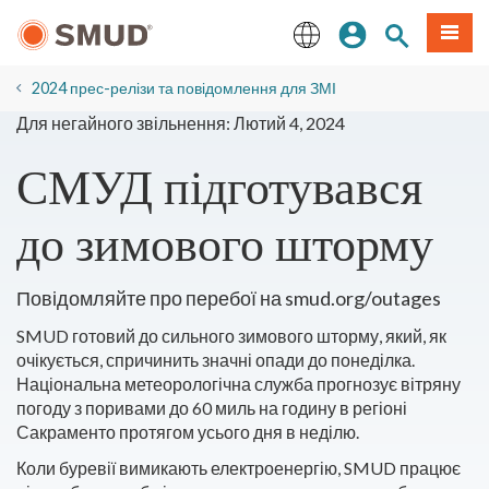
Перейти
Увійдіть
Пошук по 
Мен
до
основного
English
змісту
2024 прес-релізи та повідомлення для ЗМІ
Для негайного звільнення: Лютий 4, 2024
СМУД підготувався
до зимового шторму
Повідомляйте про перебої на smud.org/outages
SMUD готовий до сильного зимового шторму, який, як
очікується, спричинить значні опади до понеділка.
Національна метеорологічна служба прогнозує вітряну
погоду з поривами до 60 миль на годину в регіоні
Сакраменто протягом усього дня в неділю.
Коли буревії вимикають електроенергію, SMUD працює