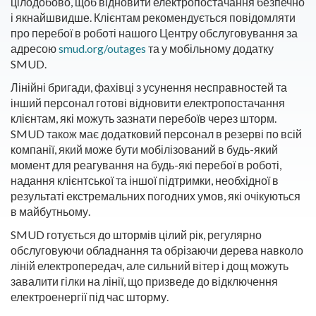
цілодобово, щоб відновити електропостачання безпечно
і якнайшвидше. Клієнтам рекомендується повідомляти
про перебої в роботі нашого Центру обслуговування за
адресою
smud.org/outages
та у мобільному додатку
SMUD.
Лінійні бригади, фахівці з усунення несправностей та
інший персонал готові відновити електропостачання
клієнтам, які можуть зазнати перебоїв через шторм.
SMUD також має додатковий персонал в резерві по всій
компанії, який може бути мобілізований в будь-який
момент для реагування на будь-які перебої в роботі,
надання клієнтської та іншої підтримки, необхідної в
результаті екстремальних погодних умов, які очікуються
в майбутньому.
SMUD готується до штормів цілий рік, регулярно
обслуговуючи обладнання та обрізаючи дерева навколо
ліній електропередач, але сильний вітер і дощ можуть
завалити гілки на лінії, що призведе до відключення
електроенергії під час шторму.