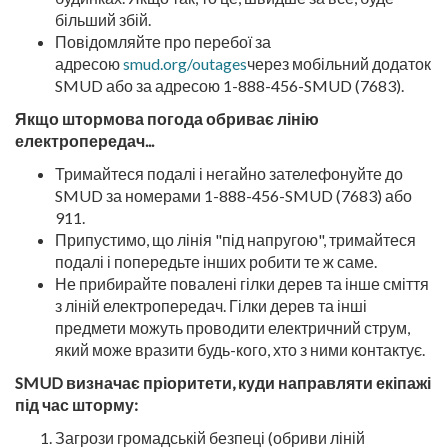
більший збій.
Повідомляйте про перебої за
адресою
smud.org/outages
через мобільний додаток
SMUD або за адресою 1-888-456-SMUD (7683).
Якщо штормова погода обриває лінію
електропередач...
Тримайтеся подалі і негайно зателефонуйте до
SMUD за номерами 1-888-456-SMUD (7683) або
911.
Припустимо, що лінія "під напругою", тримайтеся
подалі і попередьте інших робити те ж саме.
Не прибирайте повалені гілки дерев та інше сміття
з ліній електропередач. Гілки дерев та інші
предмети можуть проводити електричний струм,
який може вразити будь-кого, хто з ними контактує.
SMUD визначає пріоритети, куди направляти екіпажі
під час шторму:
Загрози громадській безпеці (обриви ліній