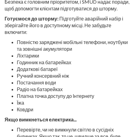
Безпека є головним пріоритетом, і SMUD надає поради,
щоб допомогти клієнтам підготуватися до шторму.
Готуємося до шторму
:
Підготуйте аварійний набір і
зберігайте його в доступному місці. Не забудьте
включити:
Повністю заряджені мобільні телефони, ноутбуки
та зовнішні акумулятори
Ліхтарики
Годинник на батарейках
Додаткові батареї
Ручний консервний ніж
Постачання води
Радіо на батарейках
Платна точка доступу до Інтернету
Їжа
Ковдри
Якщо вимкнеться електрика...
Перевірте, чи не вимкнули світло в сусідніх
будинках. Якщо так, то це, швидше за все, буде