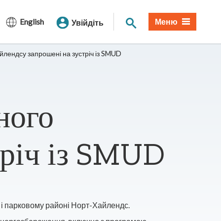
Пошук по сайту
English
Меню
Увійдіть
йлендсу запрошені на зустріч із SMUD
ного
тріч із SMUD
 і парковому районі Норт-Хайлендс.