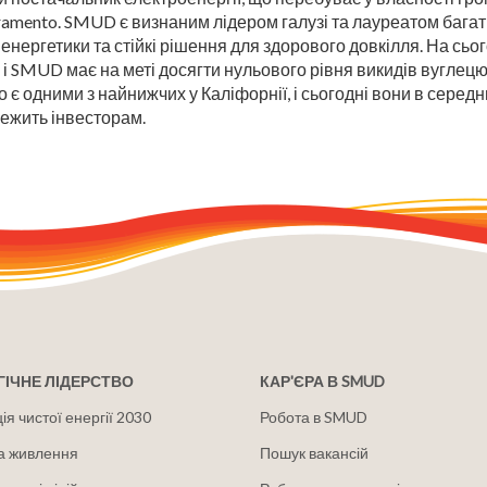
ramento. SMUD є визнаним лідером галузі та лауреатом багать
 енергетики та стійкі рішення для здорового довкілля. На с
 і SMUD має на меті досягти нульового рівня викидів вуглецю
 одними з найнижчих у Каліфорнії, і сьогодні вони в середньо
лежить інвесторам.
ІЧНЕ ЛІДЕРСТВО
КАР'ЄРА В SMUD
я чистої енергії 2030
Робота в SMUD
а живлення
Пошук вакансій