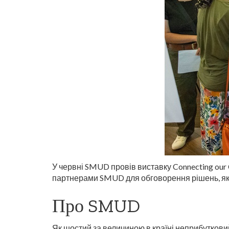
У червні SMUD провів виставку Connecting our 
партнерами SMUD для обговорення рішень, як
Про SMUD
Як шостий за величиною в країні неприбуткови