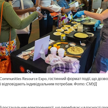
Communities Resource Expo, гостинний формат події, що дозв
і відповідають індивідуальним потребам.
Фото: СМУД
й постачальник електроенергії, що перебуває у власності гр