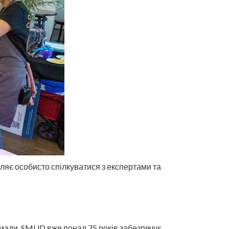
оляє особисто спілкуватися з експертами та
омади, SMUD вже понад 75 років забезпечує