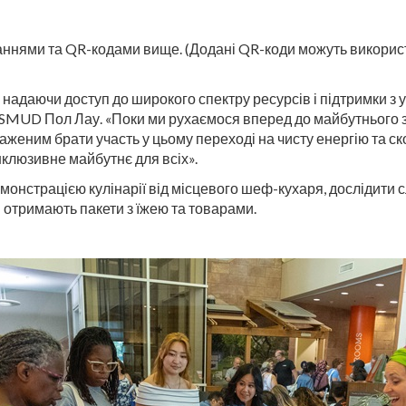
аннями та QR-кодами вище. (Додані QR-коди можуть викорис
надаючи доступ до широкого спектру ресурсів і підтримки з у
SMUD Пол Лау. «Поки ми рухаємося вперед до майбутнього з
аженим брати участь у цьому переході на чисту енергію та ск
нклюзивне майбутнє для всіх».
онстрацією кулінарії від місцевого шеф-кухаря, дослідити 
 отримають пакети з їжею та товарами.