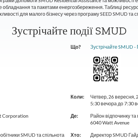
грами допомоги SMUD Residential Assistance та можливості
 обладнання та пакетами енергозбереження. Таблиці ресурсі
ожливості для малого бізнесу через програму SEED SMUD та сп
Зустрічайте події SMUD
Що?
Зустрічайте SMUD - П
Коли:
Четвер, 26 вересня, 
5:30 вечора до 7:30 
t Corporation
Де:
Район відпочинку та 
6040 Watt Avenue
обітники SMUD та спільнота
Хто:
Директор SMUD Гайд