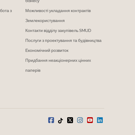
бізнесу
бота з
Можливості укладання контрактів
Землекористування
Контакти відділу закупівель SMUD
Послуги з проектування та будівництва
Економічний розвиток
Придбання неакціонерних цінних
паперів
Facebook
Tiktok
твіттер
Instagram
youtube
LinkedIn