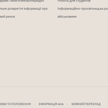
дерев і ліній електропередач
Робота для студентів
льне розкриття інформації про
Інформаційно-просвітницька ро
вий ринок
військовими
МОВИ ТА ПОЛОЖЕННЯ
ІНФОРМАЦІЯ ADA
МОВНИЙ ПЕРЕКЛАД