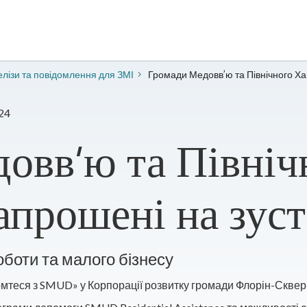
лізи та повідомлення для ЗМІ
Громади Медовв’ю та Північного Ха
24
овв’ю та Північ
апрошені на зус
оботи та малого бізнесу
омтеся з SMUD» у Корпорації розвитку громади Флорін-Сквер