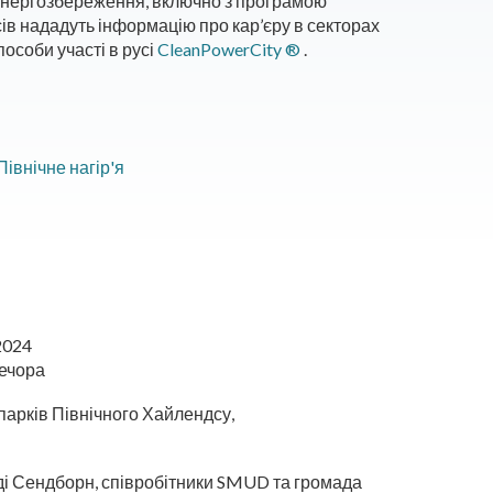
 енергозбереження, включно з програмою
в нададуть інформацію про кар’єру в секторах
особи участі в русі
CleanPowerCity ®
.
івнічне нагір'я
2024
вечора
парків Північного Хайлендсу,
і Сендборн, співробітники SMUD та громада