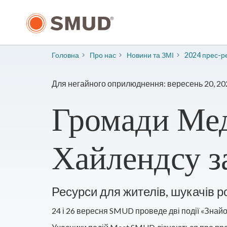
Перейти
до
основного
змісту
Головна
Про нас
​Новини та ЗМІ
2024 прес-ре
Для негайного оприлюднення: вересень 20, 20
Громади Мед
Хайлендсу з
Ресурси для жителів, шукачів р
24 і 26 вересня SMUD проведе дві події «Знай