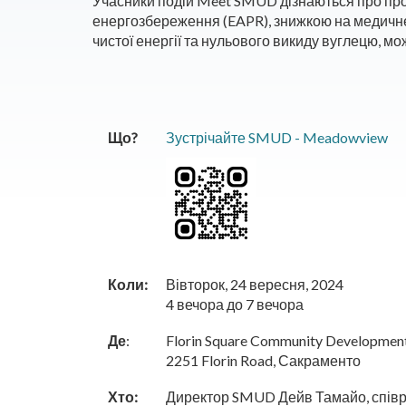
Учасники подій Meet SMUD дізнаються про про
енергозбереження (EAPR), знижкою на медичне
чистої енергії та нульового викиду вуглецю, м
Що?
Зустрічайте SMUD - Meadowview
Коли:
Вівторок, 24 вересня, 2024
4 вечора до 7 вечора
Де
:
Florin Square Community Developmen
2251 Florin Road, Сакраменто
Хто:
Директор SMUD Дейв Тамайо, співр