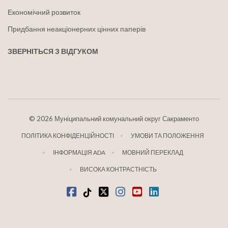
Економічний розвиток
Придбання неакціонерних цінних паперів
ЗВЕРНІТЬСЯ З ВІДГУКОМ
©
2026 Муніципальний комунальний округ Сакраменто
ПОЛІТИКА КОНФІДЕНЦІЙНОСТІ
УМОВИ ТА ПОЛОЖЕННЯ
ІНФОРМАЦІЯ ADA
МОВНИЙ ПЕРЕКЛАД
ВИСОКА КОНТРАСТНІСТЬ
Facebook
Tiktok
твіттер
Instagram
youtube
LinkedIn