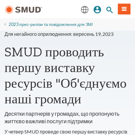
Перейти
Увійдіть
Пошук по 
Мен
до
основного
English
змісту
2023 прес-релізи та повідомлення для ЗМІ
Для негайного оприлюднення: вересень 19, 2023
SMUD проводить
першу виставку
ресурсів "Об'єднуємо
наші громади
Десятки партнерів у громадах, що пропонують
життєво важливі послуги підтримки
У четвер SMUD проведе свою першу виставку ресурсів