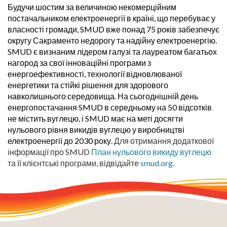
Будучи шостим за величиною некомерційним
постачальником електроенергії в країні, що перебуває у
власності громади, SMUD вже понад 75 років забезпечує
округу Сакраменто недорогу та надійну електроенергію.
SMUD є визнаним лідером галузі та лауреатом багатьох
нагород за свої інноваційні програми з
енергоефективності, технології відновлюваної
енергетики та стійкі рішення для здорового
навколишнього середовища. На сьогоднішній день
енергопостачання SMUD в середньому на 50 відсотків
не містить вуглецю, і SMUD має на меті досягти
нульового рівня викидів вуглецю у виробництві
електроенергії до 2030 року.
Для отримання додаткової
інформації про SMUD
План нульового викиду вуглецю
та її клієнтські програми, відвідайте
smud.org
.