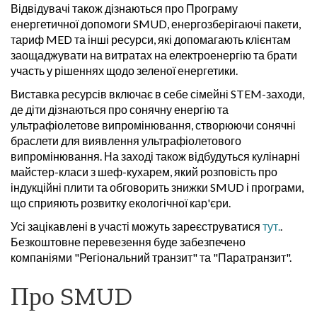
Відвідувачі також дізнаються про Програму
енергетичної допомоги SMUD, енергозберігаючі пакети,
тариф MED та інші ресурси, які допомагають клієнтам
заощаджувати на витратах на електроенергію та брати
участь у рішеннях щодо зеленої енергетики.
Виставка ресурсів включає в себе сімейні STEM-заходи,
де діти дізнаються про сонячну енергію та
ультрафіолетове випромінювання, створюючи сонячні
браслети для виявлення ультрафіолетового
випромінювання. На заході також відбудуться кулінарні
майстер-класи з шеф-кухарем, який розповість про
індукційні плити та обговорить знижки SMUD і програми,
що сприяють розвитку екологічної кар'єри.
Усі зацікавлені в участі можуть зареєструватися
тут.
.
Безкоштовне перевезення буде забезпечено
компаніями "Регіональний транзит" та "Паратранзит".
Про SMUD