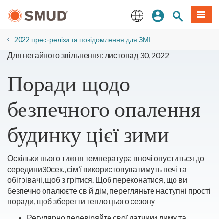
Перейти
Увійдіть
Пошук по 
Мен
до
основного
English
змісту
2022 прес-релізи та повідомлення для ЗМІ
Для негайного звільнення: листопад 30, 2022
Поради щодо
безпечного опалення
будинку цієї зими
Оскільки цього тижня температура вночі опуститься до
середини30сек., сім’ї використовуватимуть печі та
обігрівачі, щоб зігрітися. Щоб переконатися, що ви
безпечно опалюєте свій дім, перегляньте наступні прості
поради, щоб зберегти тепло цього сезону
Регулярно перевіряйте свої датчики диму та