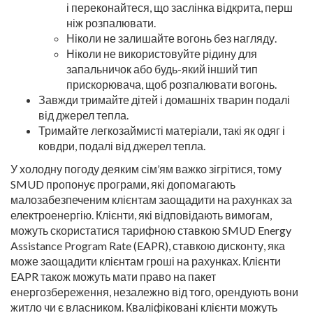
і переконайтеся, що заслінка відкрита, перш
ніж розпалювати.
Ніколи не залишайте вогонь без нагляду.
Ніколи не використовуйте рідину для
запальничок або будь-який інший тип
прискорювача, щоб розпалювати вогонь.
Завжди тримайте дітей і домашніх тварин подалі
від джерел тепла.
Тримайте легкозаймисті матеріали, такі як одяг і
ковдри, подалі від джерел тепла.
У холодну погоду деяким сім’ям важко зігрітися, тому
SMUD пропонує програми, які допомагають
малозабезпеченим клієнтам заощадити на рахунках за
електроенергію. Клієнти, які відповідають вимогам,
можуть скористатися тарифною ставкою SMUD Energy
Assistance Program Rate (EAPR), ставкою дисконту, яка
може заощадити клієнтам гроші на рахунках. Клієнти
EAPR також можуть мати право на пакет
енергозбереження, незалежно від того, орендують вони
житло чи є власником. Кваліфіковані клієнти можуть