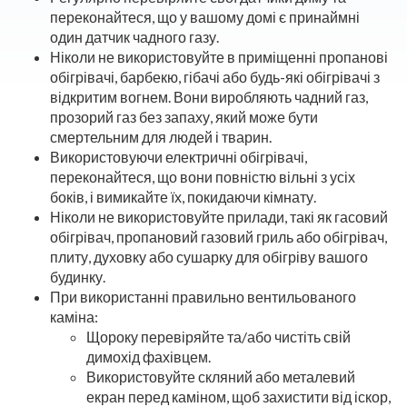
переконайтеся, що у вашому домі є принаймні
один датчик чадного газу.
Ніколи не використовуйте в приміщенні пропанові
обігрівачі, барбекю, гібачі або будь-які обігрівачі з
відкритим вогнем. Вони виробляють чадний газ,
прозорий газ без запаху, який може бути
смертельним для людей і тварин.
Використовуючи електричні обігрівачі,
переконайтеся, що вони повністю вільні з усіх
боків, і вимикайте їх, покидаючи кімнату.
Ніколи не використовуйте прилади, такі як гасовий
обігрівач, пропановий газовий гриль або обігрівач,
плиту, духовку або сушарку для обігріву вашого
будинку.
При використанні правильно вентильованого
каміна:
Щороку перевіряйте та/або чистіть свій
димохід фахівцем.
Використовуйте скляний або металевий
екран перед каміном, щоб захистити від іскор,