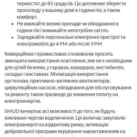
термостат до 82 градусів. Це допоможе зберегти
прохолоду у вашому домі в години пік, а також
комфорт.
Не вмикайте великі прилади чи обладнання в
години пік і вимикайте непотрібне світло.
Заряджайте персональні електронні пристрої та
електромобілі до 4 PM або після 9 PM
Комерційних і промислових споживачів просять
зменшити використання освітлення, яке не є необхідним
для цілей безпеки, у гаражах, коридорах, вестибюлях,
складах і виставках. Мінімізація використання
оргтехніки, припливно-витяжних вентиляторів,
циркуляційних насосів, обладнання для обслуговування
та ремонту також призведе до зниження попиту на
електроенергію.
SMUD вичерпає всі можливості до того, як будуть
викликані чергові відключення. Це включає закупівлю
електроенергії на відкритому ринку, активацію
добровільної програми керування навантаженням на