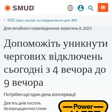
Перейти
Увійдіть
Пошук по 
Мен
до
основного
English
змісту
2022 прес-релізи та повідомлення для ЗМІ
Для негайного оприлюднення: вересень 8, 2022
Допоможіть уникнути
чергових відключень
сьогодні з 4 вечора до
9 вечора
Потрібен ще один день консервації
Дев’ять днів поспіль
безпрецедентної спеки