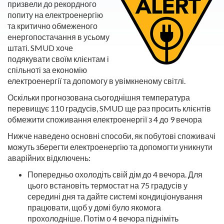
призвели до рекордного
попиту на електроенергію
та критично обмеженого
енергопостачання в усьому
штаті. SMUD хоче
подякувати своїм клієнтам і
спільноті за економію
електроенергії та допомогу в увімкненому світлі.
Оскільки прогнозована сьогоднішня температура
перевищує 110 градусів, SMUD ще раз просить клієнтів
обмежити споживання електроенергії з 4 до 9 вечора
Нижче наведено основні способи, як побутові споживачі
можуть зберегти електроенергію та допомогти уникнути
аварійних відключень:
Попередньо охолодіть свій дім до 4 вечора. Для
цього встановіть термостат на 75 градусів у
середині дня та дайте системі кондиціонування
працювати, щоб у домі було якомога
прохолодніше. Потім о 4 вечора підніміть