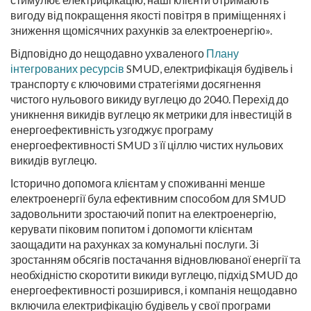
вигоду від покращення якості повітря в приміщеннях і
зниження щомісячних рахунків за електроенергію».
Відповідно до нещодавно ухваленого
Плану
інтегрованих ресурсів
SMUD, електрифікація будівель і
транспорту є ключовими стратегіями досягнення
чистого нульового викиду вуглецю до 2040. Перехід до
уникнення викидів вуглецю як метрики для інвестицій в
енергоефективність узгоджує програму
енергоефективності SMUD з її ціллю чистих нульових
викидів вуглецю.
Історично допомога клієнтам у споживанні менше
електроенергії була ефективним способом для SMUD
задовольнити зростаючий попит на електроенергію,
керувати піковим попитом і допомогти клієнтам
заощадити на рахунках за комунальні послуги. Зі
зростанням обсягів постачання відновлюваної енергії та
необхідністю скоротити викиди вуглецю, підхід SMUD до
енергоефективності розширився, і компанія нещодавно
включила електрифікацію будівель у свої програми