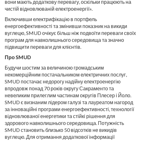
вони мають додаткову перевагу, оскільки працюють на
чистій відновлюваній електроенергії».
Включивши електрифікацію в портфель
енергоефективності та змінивши показник на викиди
вуглецю, SMUD очікує більш ніж подвоїти переваги своїх
програм для навколишнього середовища та значно
підвищити переваги для клієнтів.
Про SMUD
Будучи шостим за величиною громадським
некомерційним постачальником електричних послуг,
SMUD постачає недорогу надійну електроенергію
впродовж понад 70 років округу Сакраменто та
невеликим прилеглим частинам округів Плесер і Йоло.
SMUD є визнаним лідером галузі та лауреатом нагород
за інноваційні програми енергоефективності, технології
відновлюваної енергетики та стійкі рішення для
здорового навколишнього середовища. Потужність
SMUD становить близько 50 відсотків не викидів
вуглецю. Для отримання додаткової інформації