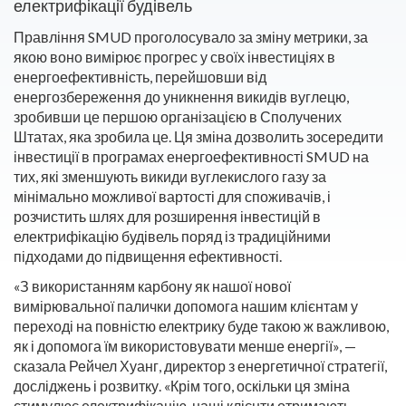
електрифікації будівель
Правління SMUD проголосувало за зміну метрики, за
якою воно вимірює прогрес у своїх інвестиціях в
енергоефективність, перейшовши від
енергозбереження до уникнення викидів вуглецю,
зробивши це першою організацією в Сполучених
Штатах, яка зробила це. Ця зміна дозволить зосередити
інвестиції в програмах енергоефективності SMUD на
тих, які зменшують викиди вуглекислого газу за
мінімально можливої вартості для споживачів, і
розчистить шлях для розширення інвестицій в
електрифікацію будівель поряд із традиційними
підходами до підвищення ефективності.
«З використанням карбону як нашої нової
вимірювальної палички допомога нашим клієнтам у
переході на повністю електрику буде такою ж важливою,
як і допомога їм використовувати менше енергії», —
сказала Рейчел Хуанг, директор з енергетичної стратегії,
досліджень і розвитку. «Крім того, оскільки ця зміна
стимулює електрифікацію, наші клієнти отримають