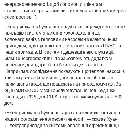
енергоефективності, щоб допомогти клієнтам
скористатися перевагами чистих відновлюваних джерел
електроенергії.
Електрифікація будівель передбачає перехід від газових
приладів і систем опалення/охолодження до
водонагрівачів з тепловими насосами з електричним
приводом, індукційних плит, теплових насосів HVAC та
інших приладів. Ці системи дешевші в експлуатації,
більш енергоефективні та забезпечують додаткові
переваги для здоров’я та безпеки для клієнтів.
Наприклад, дослідження показують, що теплові насоси в
три-сім разів ефективніші, ніж аналогічні обігрівачі
приміщень і води, що працюють на природному газі. За
оцінками SMUD, у зоні обслуговування нові будинки
заощадять 325 дол. США на рік, а існуючі будинки — 500
дол.
«Електрифікація будівель зараз є важливою частиною
нашої програми енергоефективності», — сказав Хуан.
«Електроприлади та системи опалення ефективніші, і