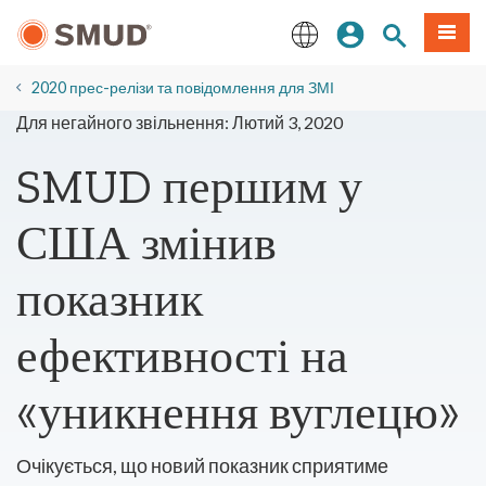
Перейти
Увійдіть
Пошук по 
Мен
до
основного
English
змісту
2020 прес-релізи та повідомлення для ЗМІ
Для негайного звільнення: Лютий 3, 2020
SMUD першим у
США змінив
показник
ефективності на
«уникнення вуглецю»
Очікується, що новий показник сприятиме