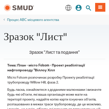
Перейти
Увійдіть
Пошук по 
Мен
до
основного
English
змісту
Процес ABC місцевого агентства
Зразок "Лист"
Зразок "Лист та подання"
Тема: План - місто Folsom - Проект реабілітації
нафтопроводу "Віллоу Хілл
Місто Folsom розпочинає розробку Проекту реабілітації
трубопроводу Willow Hill, фаза 2.
Будь ласка, ознайомтеся з доданими малюнками і визначте
будь-які об'єкти, які ваша організація може мати на
території проекту, надайте копію карти існуючих об'єктів,
розташованих в межах траси трубопроводу, де це можливо,
і вкажіть, чи є якісь об'єкти, які планується встановити на цій