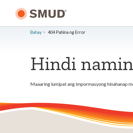
Lumaktaw
sa
Pangunahing
Nilalaman
Bahay
404 Pahina ng Error
Hindi namin
Maaaring lumipat ang impormasyong hinahanap mo