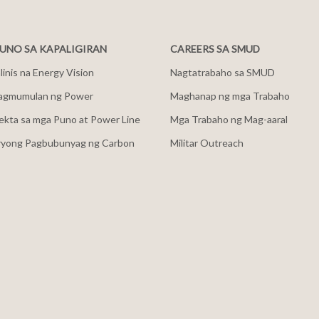
NO SA KAPALIGIRAN
CAREERS SA SMUD
inis na Energy Vision
Nagtatrabaho sa SMUD
agmumulan ng Power
Maghanap ng mga Trabaho
ekta sa mga Puno at Power Line
Mga Trabaho ng Mag-aaral
ryong Pagbubunyag ng Carbon
Militar Outreach