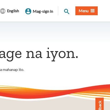
Paghahanap sa Site
English
Menu
Mag-sign In
ge na iyon.
a mahanap ito.