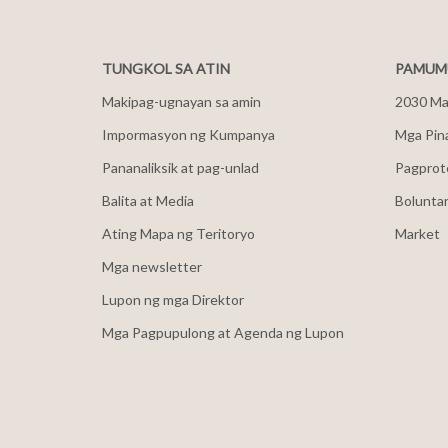
TUNGKOL SA ATIN
PAMUMU
Makipag-ugnayan sa amin
2030 Mal
Impormasyon ng Kumpanya
Mga Pin
Pananaliksik at pag-unlad
Pagprot
Balita at Media
Bolunta
Ating Mapa ng Teritoryo
Market
Mga newsletter
Lupon ng mga Direktor
Mga Pagpupulong at Agenda ng Lupon