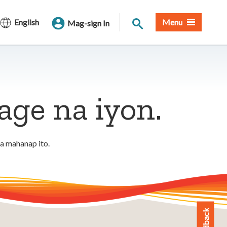
Paghahanap sa Site
English
Menu
Mag-sign In
ge na iyon.
a mahanap ito.