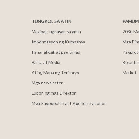
TUNGKOL SA ATIN
PAMUMU
Makipag-ugnayan sa amin
2030 Mal
Impormasyon ng Kumpanya
Mga Pin
Pananaliksik at pag-unlad
Pagprot
Balita at Media
Bolunta
Ating Mapa ng Teritoryo
Market
Mga newsletter
Lupon ng mga Direktor
Mga Pagpupulong at Agenda ng Lupon