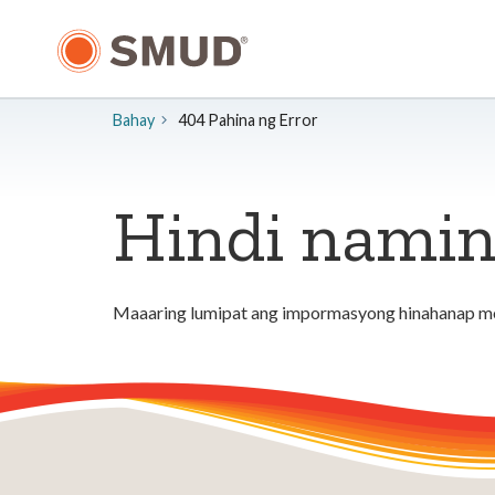
Lumaktaw
sa
Pangunahing
Nilalaman
Bahay
404 Pahina ng Error
Hindi namin
Maaaring lumipat ang impormasyong hinahanap mo