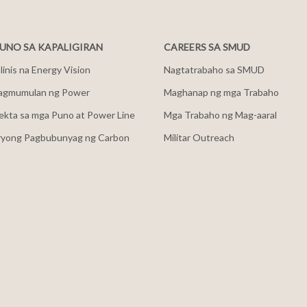
NO SA KAPALIGIRAN
CAREERS SA SMUD
inis na Energy Vision
Nagtatrabaho sa SMUD
agmumulan ng Power
Maghanap ng mga Trabaho
ekta sa mga Puno at Power Line
Mga Trabaho ng Mag-aaral
ryong Pagbubunyag ng Carbon
Militar Outreach