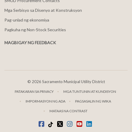
SMUD Procurement Contacts
Mga Serbisyo sa Disenyo at Konstruksyon
Pag-unlad ng ekonomiya
Pagkuha ng Non-Stock Securities
MAGBIGAY NG FEEDBACK
©
2026 Sacramento Municipal Utility District
PATAKARAN SA PRIVACY
MGA TUNTUNIN AT KUNDISYON
IMPORMASYON NG ADA
PAGSASALIN NG WIKA
MATAAS NA CONTRAST
Facebook
Tiktok
kaba
Instagram
youtube
LinkedIn