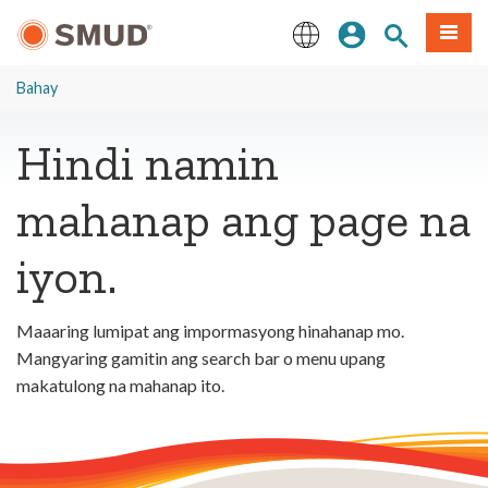
Lumaktaw
Mag-sign In
Paghahanap 
Menu
sa
Pangunahing
English
Nilalaman
Bahay
Hindi namin
mahanap ang page na
iyon.
Maaaring lumipat ang impormasyong hinahanap mo.
Mangyaring gamitin ang search bar o menu upang
makatulong na mahanap ito.