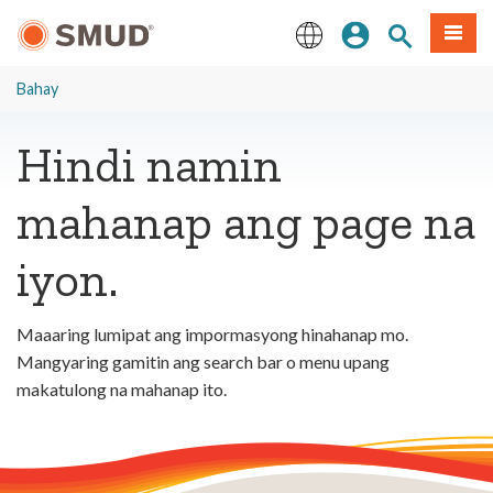
Lumaktaw
Mag-sign In
Paghahanap 
Menu
sa
Pangunahing
English
Nilalaman
Bahay
Hindi namin
mahanap ang page na
iyon.
Maaaring lumipat ang impormasyong hinahanap mo.
Mangyaring gamitin ang search bar o menu upang
makatulong na mahanap ito.