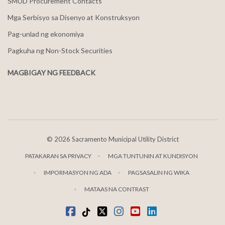
SMUD Procurement Contacts
Mga Serbisyo sa Disenyo at Konstruksyon
Pag-unlad ng ekonomiya
Pagkuha ng Non-Stock Securities
MAGBIGAY NG FEEDBACK
©
2026 Sacramento Municipal Utility District
PATAKARAN SA PRIVACY
MGA TUNTUNIN AT KUNDISYON
IMPORMASYON NG ADA
PAGSASALIN NG WIKA
MATAAS NA CONTRAST
Facebook
Tiktok
kaba
Instagram
youtube
LinkedIn