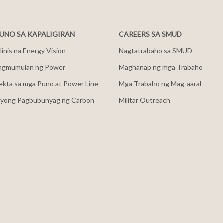
NO SA KAPALIGIRAN
CAREERS SA SMUD
inis na Energy Vision
Nagtatrabaho sa SMUD
agmumulan ng Power
Maghanap ng mga Trabaho
ekta sa mga Puno at Power Line
Mga Trabaho ng Mag-aaral
ryong Pagbubunyag ng Carbon
Militar Outreach