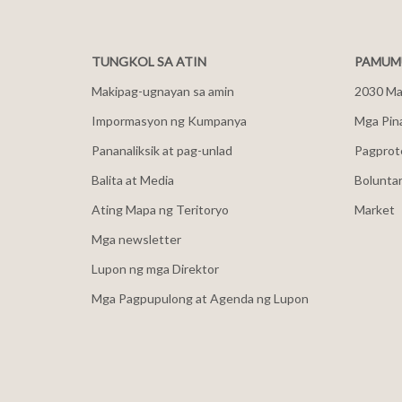
TUNGKOL SA ATIN
PAMUMU
Makipag-ugnayan sa amin
2030 Mal
Impormasyon ng Kumpanya
Mga Pin
Pananaliksik at pag-unlad
Pagprot
Balita at Media
Bolunta
Ating Mapa ng Teritoryo
Market
Mga newsletter
Lupon ng mga Direktor
Mga Pagpupulong at Agenda ng Lupon