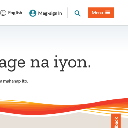
Paghahanap sa Site
English
Menu
Mag-sign In
ge na iyon.
a mahanap ito.