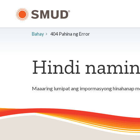
Lumaktaw
sa
Pangunahing
Nilalaman
Bahay
404 Pahina ng Error
Hindi namin
Maaaring lumipat ang impormasyong hinahanap mo