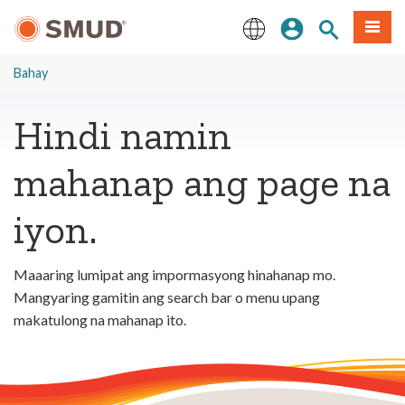
Lumaktaw
Mag-sign In
Paghahanap 
Menu
sa
Pangunahing
English
Nilalaman
Bahay
Hindi namin
mahanap ang page na
iyon.
Maaaring lumipat ang impormasyong hinahanap mo.
Mangyaring gamitin ang search bar o menu upang
makatulong na mahanap ito.