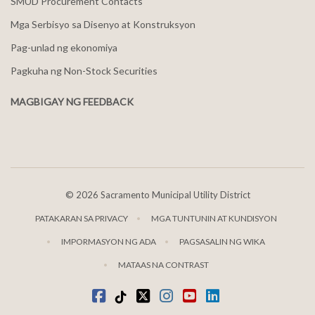
SMUD Procurement Contacts
Mga Serbisyo sa Disenyo at Konstruksyon
Pag-unlad ng ekonomiya
Pagkuha ng Non-Stock Securities
MAGBIGAY NG FEEDBACK
©
2026 Sacramento Municipal Utility District
PATAKARAN SA PRIVACY
MGA TUNTUNIN AT KUNDISYON
IMPORMASYON NG ADA
PAGSASALIN NG WIKA
MATAAS NA CONTRAST
Facebook
Tiktok
kaba
Instagram
youtube
LinkedIn