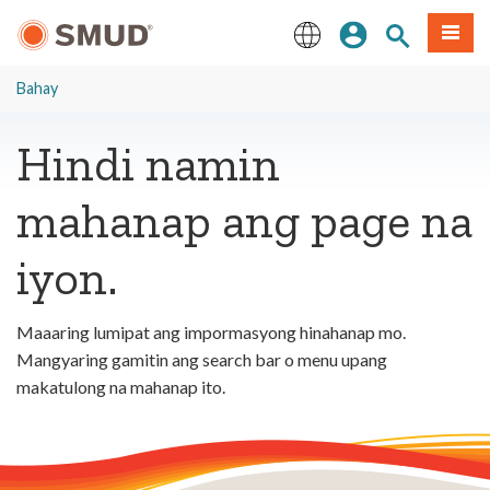
Lumaktaw
Mag-sign In
Paghahanap 
Menu
sa
Pangunahing
English
Nilalaman
Bahay
Hindi namin
mahanap ang page na
iyon.
Maaaring lumipat ang impormasyong hinahanap mo.
Mangyaring gamitin ang search bar o menu upang
makatulong na mahanap ito.