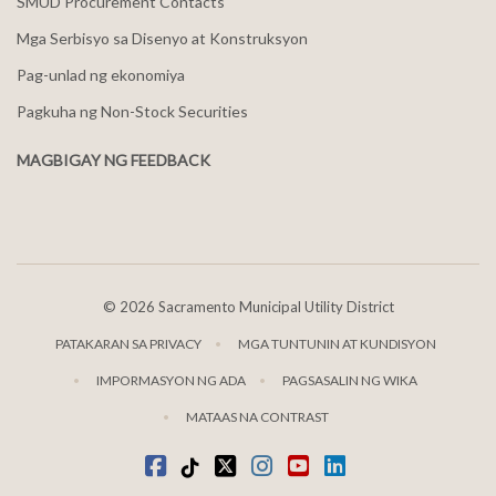
SMUD Procurement Contacts
Mga Serbisyo sa Disenyo at Konstruksyon
Pag-unlad ng ekonomiya
Pagkuha ng Non-Stock Securities
MAGBIGAY NG FEEDBACK
©
2026 Sacramento Municipal Utility District
PATAKARAN SA PRIVACY
MGA TUNTUNIN AT KUNDISYON
IMPORMASYON NG ADA
PAGSASALIN NG WIKA
MATAAS NA CONTRAST
Facebook
Tiktok
kaba
Instagram
youtube
LinkedIn