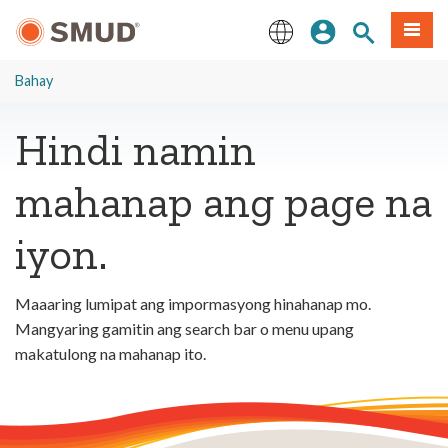
Lumaktaw
Mag-sign In
Paghahanap 
Menu
sa
Pangunahing
English
Nilalaman
Bahay
Hindi namin
mahanap ang page na
iyon.
Maaaring lumipat ang impormasyong hinahanap mo.
Mangyaring gamitin ang search bar o menu upang
makatulong na mahanap ito.