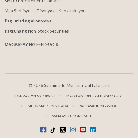
SMUD Procurement Contacts
Mga Serbisyo sa Disenyo at Konstruksyon
Pag-unlad ng ekonomiya
Pagkuha ng Non-Stock Securities
MAGBIGAY NG FEEDBACK
©
2026 Sacramento Municipal Utility District
PATAKARAN SA PRIVACY
MGA TUNTUNIN AT KUNDISYON
IMPORMASYON NG ADA
PAGSASALIN NG WIKA
MATAAS NA CONTRAST
Facebook
Tiktok
kaba
Instagram
youtube
LinkedIn