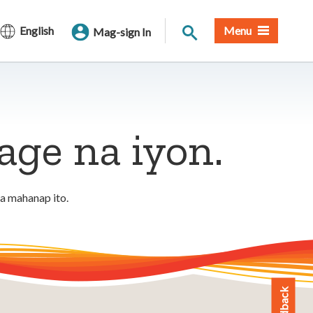
Paghahanap sa Site
English
Menu
Mag-sign In
ge na iyon.
a mahanap ito.