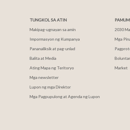
TUNGKOL SA ATIN
PAMUMU
Makipag-ugnayan sa amin
2030 Mal
Impormasyon ng Kumpanya
Mga Pin
Pananaliksik at pag-unlad
Pagprot
Balita at Media
Bolunta
Ating Mapa ng Teritoryo
Market
Mga newsletter
Lupon ng mga Direktor
Mga Pagpupulong at Agenda ng Lupon