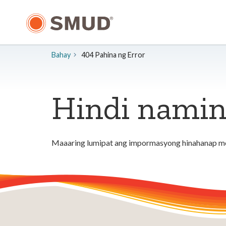
Lumaktaw
sa
Pangunahing
Nilalaman
Bahay
404 Pahina ng Error
Hindi namin
Maaaring lumipat ang impormasyong hinahanap mo