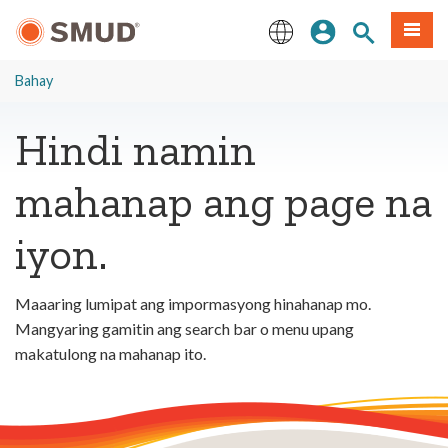
Lumaktaw
Mag-sign In
Paghahanap 
Menu
sa
Pangunahing
English
Nilalaman
Bahay
Hindi namin
mahanap ang page na
iyon.
Maaaring lumipat ang impormasyong hinahanap mo.
Mangyaring gamitin ang search bar o menu upang
makatulong na mahanap ito.