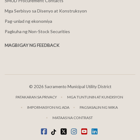
SMUD Procurement Contacts
Mga Serbisyo sa Disenyo at Konstruksyon
Pag-unlad ng ekonomiya
Pagkuha ng Non-Stock Securities
MAGBIGAY NG FEEDBACK
©
2026 Sacramento Municipal Utility District
PATAKARAN SA PRIVACY
MGA TUNTUNIN AT KUNDISYON
IMPORMASYON NG ADA
PAGSASALIN NG WIKA
MATAAS NA CONTRAST
Facebook
Tiktok
kaba
Instagram
youtube
LinkedIn