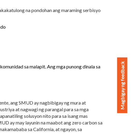
nakakatulong na pondohan ang maraming serbisyo
ndo
Magbigay ng feedback
komunidad sa malapit. Ang mga punong dinala sa
ryente, ang SMUD ay nagbibigay ng mura at
ustriya at nagwagi ng parangal para sa mga
natiling solusyon nito para sa isang mas
SMUD ay may layunin na maabot ang zero carbon sa
nakamababa sa California, at ngayon, sa