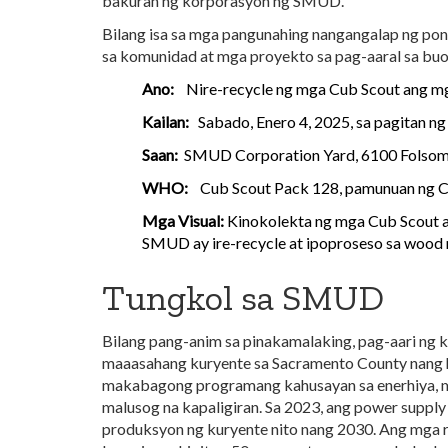
bakuran ng korporasyon ng SMUD.
Bilang isa sa mga pangunahing nangangalap ng po
sa komunidad at mga proyekto sa pag-aaral sa buo
Ano:
Nire-recycle ng mga Cub Scout ang mg
Kailan:
Sabado, Enero 4, 2025, sa pagitan ng 
Saan:
SMUD Corporation Yard, 6100 Folsom 
WHO:
Cub Scout Pack 128, pamunuan ng C
Mga Visual:
Kinokolekta ng mga Cub Scout a
SMUD ay ire-recycle at ipoproseso sa wood 
Tungkol sa SMUD
Bilang pang-anim sa pinakamalaking, pag-aari ng 
maaasahang kuryente sa Sacramento County nang hig
makabagong programang kahusayan sa enerhiya, mg
malusog na kapaligiran. Sa 2023, ang power suppl
produksyon ng kuryente nito nang 2030. Ang mga ra