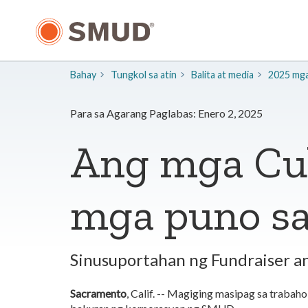
Lumaktaw
sa
Pangunahing
Nilalaman
Bahay
Tungkol sa atin
​Balita at media
2025 mga 
Para sa Agarang Paglabas: Enero 2, 2025
Ang mga Cub
mga puno s
Sinusuportahan ng Fundraiser a
Sacramento
, Calif. -- Magiging masipag sa traba