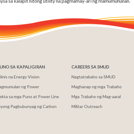
ysa sa kalapit nitong utility na pagmamay-ari ng mamumuhunan.
NO SA KAPALIGIRAN
CAREERS SA SMUD
inis na Energy Vision
Nagtatrabaho sa SMUD
agmumulan ng Power
Maghanap ng mga Trabaho
ekta sa mga Puno at Power Line
Mga Trabaho ng Mag-aaral
ryong Pagbubunyag ng Carbon
Militar Outreach