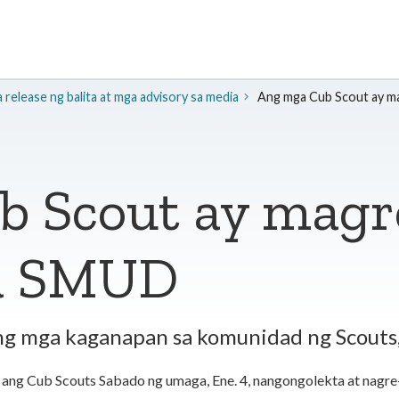
release ng balita at mga advisory sa media
Ang mga Cub Scout ay m
 Scout ay magre
a SMUD
ng mga kaganapan sa komunidad ng Scouts,
ho ang Cub Scouts Sabado ng umaga, Ene. 4, nangongolekta at nagr