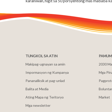
karaniwan, higit sa 50 porsyentong mas mababa ka
TUNGKOL SA ATIN
PAMUMU
Makipag-ugnayan sa amin
2030 Mal
Impormasyon ng Kumpanya
Mga Pin
Pananaliksik at pag-unlad
Pagprot
Balita at Media
Bolunta
Ating Mapa ng Teritoryo
Market
Mga newsletter