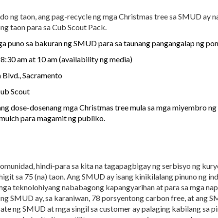
ndo ng taon, ang pag-recycle ng mga Christmas tree sa SMUD ay 
ng taon para sa Cub Scout Pack.
a puno sa bakuran ng SMUD para sa taunang pangangalap ng po
8:30 am at 10 am (availability ng media)
Blvd., Sacramento
ub Scout
ng dose-dosenang mga Christmas tree mula sa mga miyembro ng 
mulch para magamit ng publiko.
komunidad, hindi-para sa kita na tagapagbigay ng serbisyo ng ku
it sa 75 (na) taon. Ang SMUD ay isang kinikilalang pinuno ng ind
a teknolohiyang nababagong kapangyarihan at para sa mga napapa
y ng SMUD ay, sa karaniwan, 78 porsyentong carbon free, at ang 
te ng SMUD at mga singil sa customer ay palaging kabilang sa pi