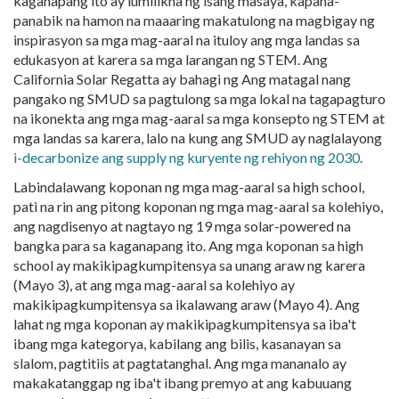
kaganapang ito ay lumilikha ng isang masaya, kapana-
panabik na hamon na maaaring makatulong na magbigay ng
inspirasyon sa mga mag-aaral na ituloy ang mga landas sa
edukasyon at karera sa mga larangan ng STEM. Ang
California Solar Regatta ay bahagi ng
Ang matagal nang
pangako ng SMUD sa pagtulong sa mga lokal na tagapagturo
na ikonekta ang mga mag-aaral sa mga konsepto ng STEM at
mga landas sa karera, lalo na kung ang SMUD ay naglalayong
i-decarbonize ang supply ng kuryente ng rehiyon ng 2030
.
Labindalawang koponan ng mga mag-aaral sa high school,
pati na rin ang pitong koponan ng mga mag-aaral sa kolehiyo,
ang nagdisenyo at nagtayo ng 19 mga solar-powered na
bangka para sa kaganapang ito. Ang mga koponan sa high
school ay makikipagkumpitensya sa unang araw ng karera
(Mayo 3), at ang mga mag-aaral sa kolehiyo ay
makikipagkumpitensya sa ikalawang araw (Mayo 4). Ang
lahat ng mga koponan ay makikipagkumpitensya sa iba't
ibang mga kategorya, kabilang ang bilis, kasanayan sa
slalom, pagtitiis at pagtatanghal. Ang mga mananalo ay
makakatanggap ng iba't ibang premyo at ang kabuuang