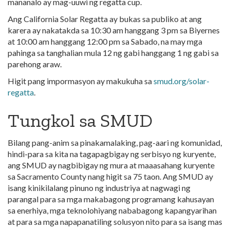
mananalo ay mag-uuwi ng regatta cup.
Ang California Solar Regatta ay bukas sa publiko at ang
karera ay nakatakda sa 10:30 am hanggang 3 pm sa Biyernes
at 10:00 am hanggang 12:00 pm sa Sabado, na may mga
pahinga sa tanghalian mula 12 ng gabi hanggang 1 ng gabi sa
parehong araw.
Higit pang impormasyon ay makukuha sa
smud.org/solar-
regatta
.
Tungkol sa SMUD
Bilang pang-anim sa pinakamalaking, pag-aari ng komunidad,
hindi-para sa kita na tagapagbigay ng serbisyo ng kuryente,
ang SMUD ay nagbibigay ng mura at maaasahang kuryente
sa Sacramento County nang higit sa 75 taon. Ang SMUD ay
isang kinikilalang pinuno ng industriya at nagwagi ng
parangal para sa mga makabagong programang kahusayan
sa enerhiya, mga teknolohiyang nababagong kapangyarihan
at para sa mga napapanatiling solusyon nito para sa isang mas