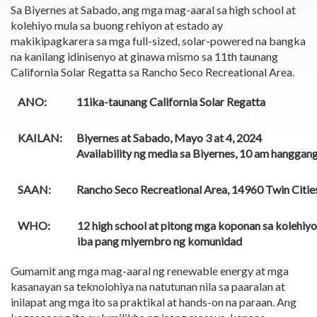
Sa Biyernes at Sabado, ang mga mag-aaral sa high school at
kolehiyo mula sa buong rehiyon at estado ay
makikipagkarera sa mga full-sized, solar-powered na bangka
na kanilang idinisenyo at ginawa mismo sa 11th taunang
California Solar Regatta sa Rancho Seco Recreational Area.
ANO:
11ika-taunang California Solar Regatta
KAILAN:
Biyernes at Sabado, Mayo 3 at 4, 2024
Availability ng media sa Biyernes, 10 am hanggan
SAAN:
Rancho Seco Recreational Area, 14960 Twin Citie
WHO:
12 high school at pitong mga koponan sa kolehi
iba pang miyembro ng komunidad
Gumamit ang mga mag-aaral ng renewable energy at mga
kasanayan sa teknolohiya na natutunan nila sa paaralan at
inilapat ang mga ito sa praktikal at hands-on na paraan. Ang