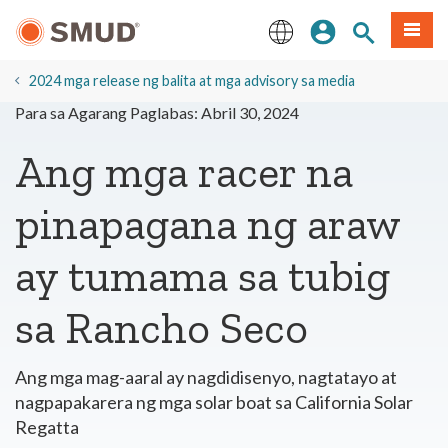
Lumaktaw
Mag-sign In
Paghahanap 
Menu
sa
Pangunahing
English
Nilalaman
2024 mga release ng balita at mga advisory sa media
Para sa Agarang Paglabas: Abril 30, 2024
Ang mga racer na
pinapagana ng araw
ay tumama sa tubig
sa Rancho Seco
Ang mga mag-aaral ay nagdidisenyo, nagtatayo at
nagpapakarera ng mga solar boat sa California Solar
Regatta